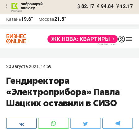
забронируй
$
82.17
€
94.84
¥
12.17
валюту
19.6°
21.3°
Казань
Москва
20 августа 2021, 14:59
Гендиректора
«Электроприбора» Павла
Шацких оставили в СИЗО