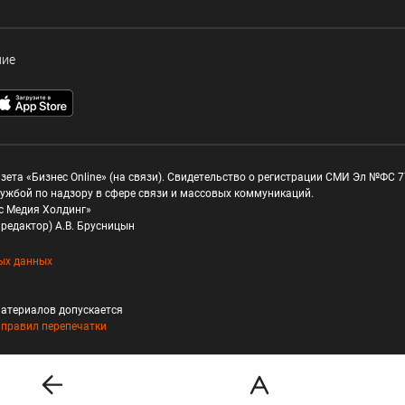
ние
зета «Бизнес Online» (на связи). Свидетельство о регистрации СМИ Эл №ФС 77
ужбой по надзору в сфере связи и массовых коммуникаций.
с Медия Холдинг»
редактор) А.В. Брусницын
ых данных
атериалов допускается
и
правил перепечатки