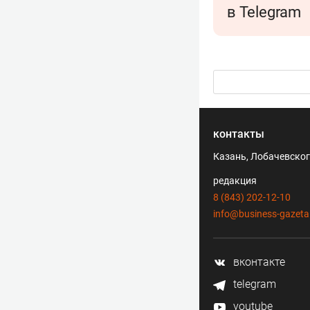
в Telegram
контакты
Казань, Лобачевского
редакция
8 (843) 202-12-10
info@business-gazeta
вконтакте
telegram
youtube