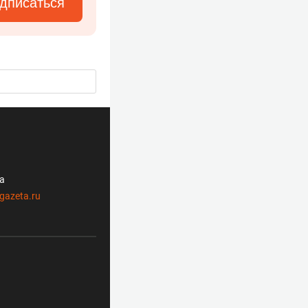
дписаться
ла
gazeta.ru