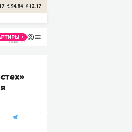
17
€
94.84
¥
12.17
остех»
ля