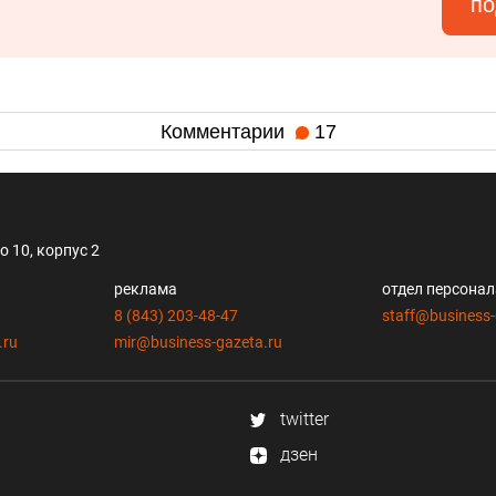
по
Комментарии
17
 10, корпус 2
реклама
отдел персона
8 (843) 203-48-47
staff@business-
.ru
mir@business-gazeta.ru
twitter
дзен