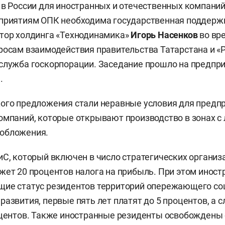
 в России для иностранных и отечественных компани
приятиям ОПК необходима государственная поддержк
тор холдинга «Технодинамика»
Игорь Насенков
во вр
росам взаимодействия правительства Татарстана и «Р
служба госкорпорации. Заседание прошло на предпр
.
ого предложения стали неравные условия для предп
омпаний, которые открывают производство в зонах с
обложения.
иС, который включен в число стратегических организ
жет 20 процентов налога на прибыль. При этом инос
щие статус резидентов территорий опережающего со
развития, первые пять лет платят до 5 процентов, а
оцентов. Также иностранные резиденты освобождены 