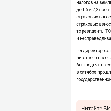
налогов на земл
до 1,5 и 2,2 пр
страховых взнос
страховых взнос
то резиденты ТО
и несправедлива
Гендиректор хол
льготного нало
был поднят на 
в октябре прошл
государственно
Читайте БИ