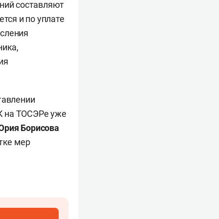
аний составляют
тся и по уплате
исления
ника,
ия
тавлении
К на ТОСЭРе уже
Юрия Борисова
тке мер