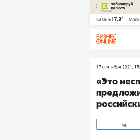
забронируй
валюту
17.9°
Казань
Моск
17 сентября 2021, 15
«Это нес
предложи
российск