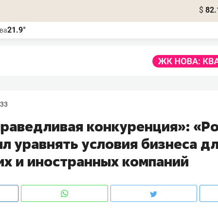
$
82.
21.9°
ва
:33
праведливая конкуренция»: «Р
л уравнять условия бизнеса д
их и иностранных компаний