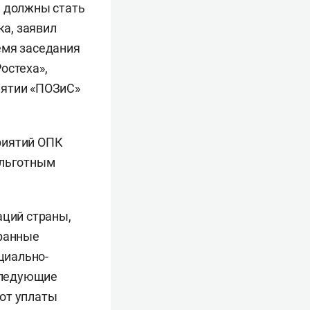
й должны стать
а, заявил
емя заседания
остеха»,
иятии «ПОЗиС»
риятий ОПК
 льготным
аций страны,
транные
циально-
 следующие
от уплаты