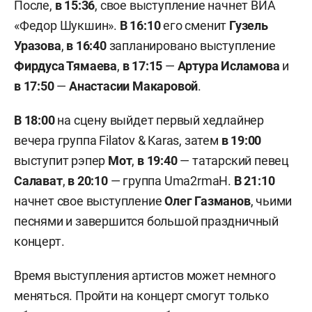
После,
в 15:36
, свое выступление начнет ВИА
«Федор Шукшин».
В 16:10
его сменит
Гузель
Уразова
,
в 16:40
запланировано выступление
Фирдуса Тямаева
,
в 17:15
—
Артура Исламова
и
в 17:50
—
Анастасии Макаровой
.
В 18:00
на сцену выйдет первый хедлайнер
вечера группа Filatov & Karas, затем
в 19:00
выступит рэпер
Мот
,
в 19:40
— татарский певец
Салават
,
в 20:10
— группа Uma2rmaH.
В 21:10
начнет свое выступление
Олег Газманов
, чьими
песнями и завершится большой праздничный
концерт.
Время выступления артистов может немного
меняться. Пройти на концерт смогут только