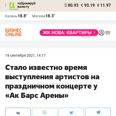
забронируй
$
80.93
€
93.19
¥
11.97
валюту
18.8°
18.3°
Казань
Москва
19 сентября 2021, 14:17
Стало известно время
выступления артистов на
праздничном концерте у
«Ак Барс Арены»