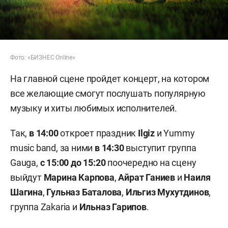
Фото: «БИЗНЕС Online»
На главной сцене пройдет концерт, на котором
все желающие смогут послушать популярную
музыку и хиты любимых исполнителей.
Так,
в 14:00
откроет праздник
Ilgiz
и Yummy
music band, за ними
в 14:30
выступит группа
Gauga,
с 15:00 до 15:20
поочередно на сцену
выйдут
Марина Карпова
,
Айрат Ганиев
и
Наиля
Шагина
,
Гульназ Баталова
,
Ильгиз Мухутдинов
,
группа Zakaria и
Ильназ Гарипов
.