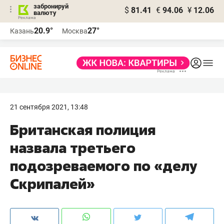
забронируй
$
81.41
€
94.06
¥
12.06
валюту
20.9°
27°
Казань
Москва
21 сентября 2021, 13:48
Британская полиция
назвала третьего
подозреваемого по «делу
Скрипалей»