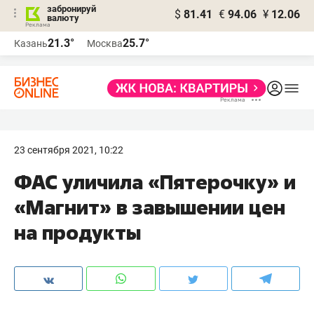
забронируй
$
81.41
€
94.06
¥
12.06
валюту
21.3°
25.7°
Казань
Москва
23 сентября 2021, 10:22
ФАС уличила «Пятерочку» и
«Магнит» в завышении цен
на продукты