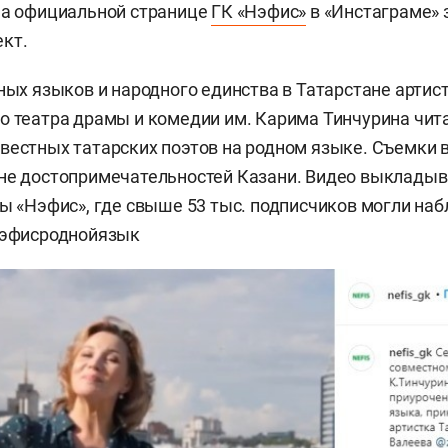
на официальной странице
ГК «Нэфис»
в «Инстаграме»
кт.
дных языков и народного единства в Татарстане артис
о театра драмы и комедии им. Карима Тинчурина чит
вестных татарских поэтов на родном языке. Съемки
оне достопримечательностей Казани. Видео выклады
пы «Нэфис», где свыше 53 тыс. подписчиков могли на
#нэфисроднойязык