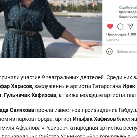
 приняли участие 9 театральных деятелей. Среди них
фар Харисов
, заслуженные артисты Татарстана
Ирек
а
,
Гульчачак Хафизова
, а также молодые артисты теат
еда Саляхова
прочла известное произведение Габдул
ном из парков города, артист
Ильфак Хафизов
блестящ
амиля Афзалова «Ревизор», а народная артистка рес
 произведение Сибгата Хакимова «Бер горурлык» в ч