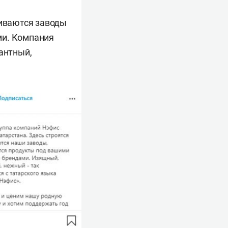
виваются заводы
ми. Компания
гантный,