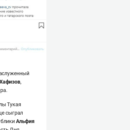
 заслуженный
 Хафизов
,
ра.
лы Тукая
е сыграл
публики
Альфия
есть Дня