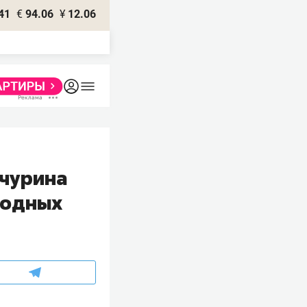
41
€
94.06
¥
12.06
нчурина
родных