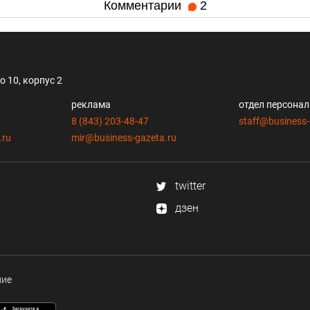
Комментарии
2
 10, корпус 2
реклама
отдел персона
8 (843) 203-48-47
staff@business-
.ru
mir@business-gazeta.ru
twitter
дзен
ние