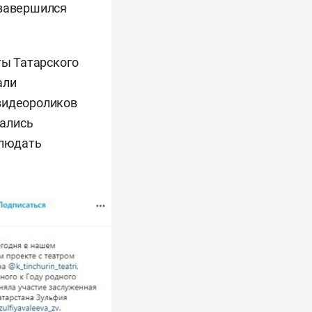
 завершился
ты Татарского
али
 видеороликов
вались
блюдать