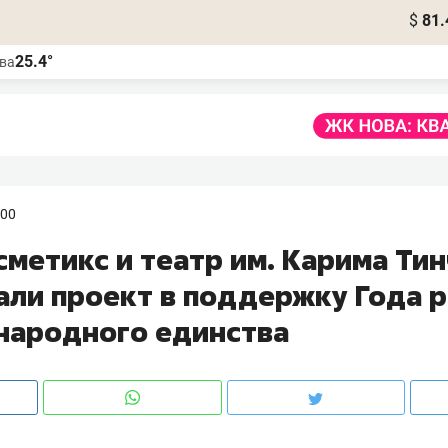
$
81.
25.4°
ва
:00
сметикс и театр им. Карима Ти
али проект в поддержку Года 
 народного единства