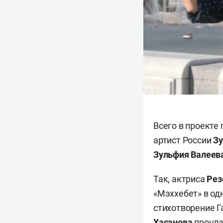
Всего в проекте
артист России
Зу
Зульфия Валеев
Так, актриса
Рез
«Мэххебет» в од
стихотворение Г
Хасанова
прочла