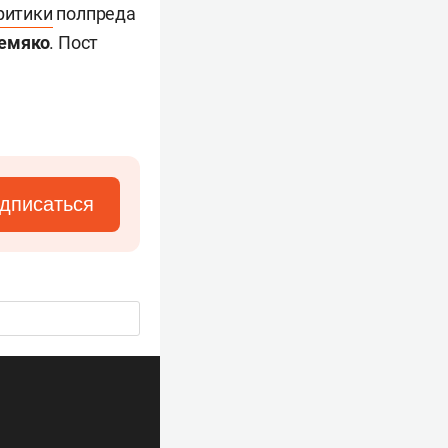
ритики
полпреда
емяко
. Пост
дписаться