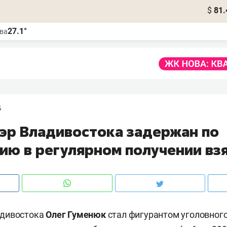
$
81.
27.1°
ва
5
эр Владивостока задержан по
ию в регулярном получении вз
адивостока
Олег Гуменюк
стал фигурантом уголовного