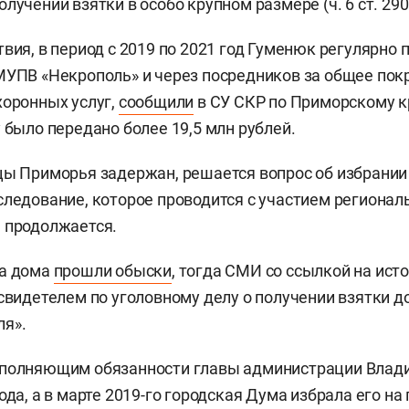
лучении взятки в особо крупном размере (ч. 6 ст. 290
вия, в период с 2019 по 2021 год Гуменюк регулярно 
МУПВ «Некрополь» и через посредников за общее пок
хоронных услуг,
сообщили
в СУ СКР по Приморскому к
 было передано более 19,5 млн рублей.
цы Приморья задержан, решается вопрос об избрани
следование, которое проводится с участием регионал
 продолжается.
ка дома
прошли обыски
, тогда СМИ со ссылкой на ист
 свидетелем по уголовному делу о получении взятки
ля».
сполняющим обязанности главы администрации Влад
ода, а в марте 2019-го городская Дума избрала его на 