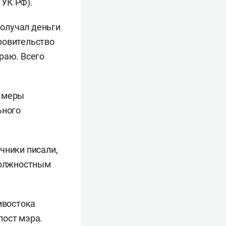
 УК РФ).
получал деньги
ровительство
раю. Всего
и меры
ьного
очники писали,
 должностным
ивостока
пост мэра.