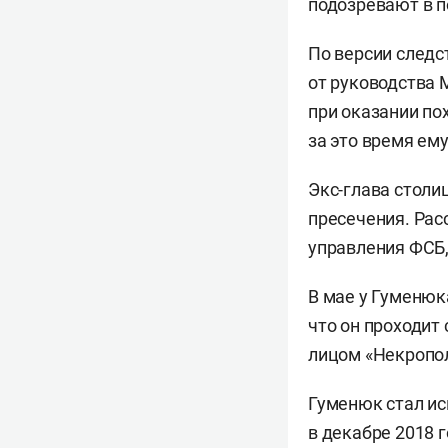
подозревают в по
По версии следст
от руководства 
при оказании по
за это время ему
Экс-глава столи
пресечения. Рас
управления ФСБ,
В мае у Гуменю
что он проходит
лицом «Некропо
Гуменюк стал и
в декабре 2018 г