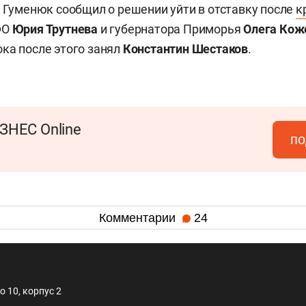
а Гуменюк сообщил о решении уйти в отставку после
к
ФО
Юрия Трутнева
и губернатора Приморья
Олега Кож
ка после этого занял
Константин Шестаков
.
ЗНЕС Online
по
Комментарии
24
 10, корпус 2