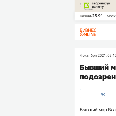
забронируй
валюту
25.9°
Казань
Моск
4 октября 2021, 08:4
Бывший м
подозрен
Бывший мэр Вл