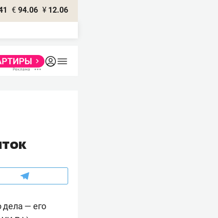
41
€
94.06
¥
12.06
яток
 дела — его