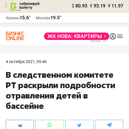
забронируй
$
80.93
€
93.19
¥
11.97
валюту
15.6°
19.5°
Казань
Москва
4 октября 2021, 09:46
В следственном комитете
РТ раскрыли подробности
отравления детей в
бассейне