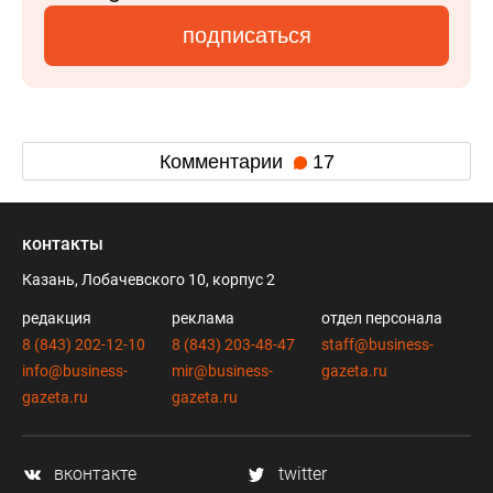
подписаться
Комментарии
17
контакты
Казань, Лобачевского 10, корпус 2
редакция
реклама
отдел персонала
8 (843) 202-12-10
8 (843) 203-48-47
staff@business-
info@business-
mir@business-
gazeta.ru
gazeta.ru
gazeta.ru
вконтакте
twitter