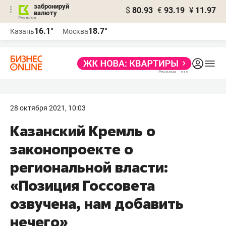
забронируй
$
80.93
€
93.19
¥
11.97
валюту
16.1°
18.7°
Казань
Москва
28 октября 2021, 10:03
Казанский Кремль о
законопроекте о
региональной власти:
«Позиция Госсовета
озвучена, нам добавить
нечего»