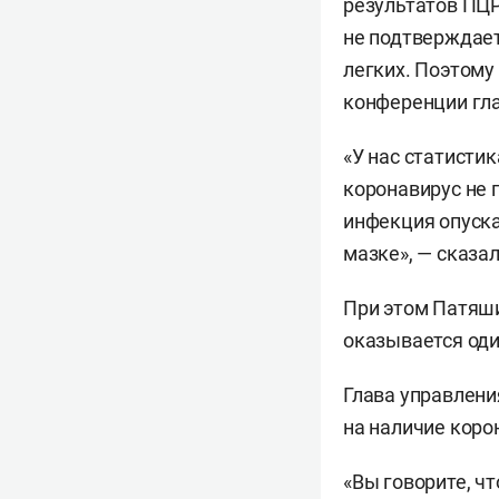
результатов ПЦР
не подтверждает
легких. Поэтому 
конференции гла
«У нас статисти
коронавирус не 
инфекция опуска
мазке», — сказал
При этом Патяши
оказывается оди
Глава управлени
на наличие коро
«Вы говорите, ч