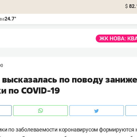
$
82.
24.7°
ва
00
 высказалась по поводу заниж
и по COVID-19
ики по заболеваемости коронавирусом формируются 