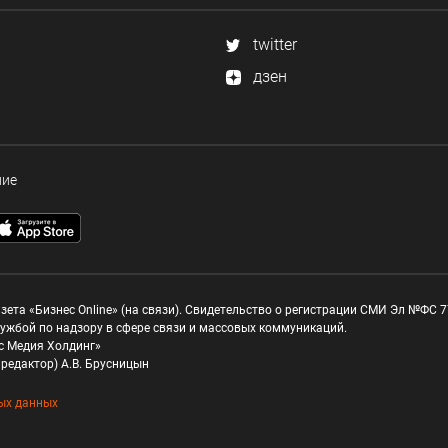
twitter
дзен
ние
зета «Бизнес Online» (на связи). Свидетельство о регистрации СМИ Эл №ФС 77
ужбой по надзору в сфере связи и массовых коммуникаций.
с Медия Холдинг»
редактор) А.В. Брусницын
ых данных