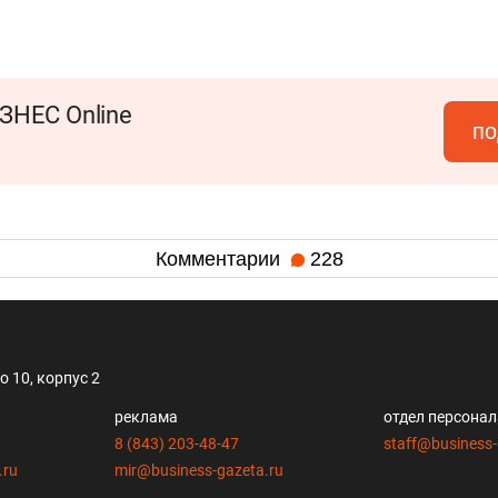
ЗНЕС Online
по
Комментарии
228
 10, корпус 2
реклама
отдел персона
8 (843) 203-48-47
staff@business-
.ru
mir@business-gazeta.ru