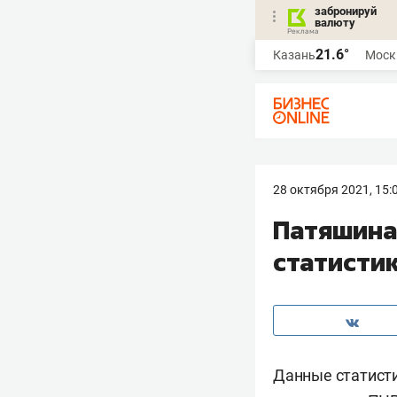
забронируй
валюту
21.6°
Казань
Моск
28 октября 2021, 15:
Патяшина
статистик
Данные статист