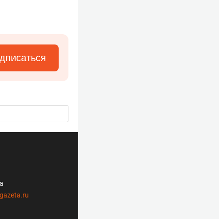
дписаться
ла
gazeta.ru