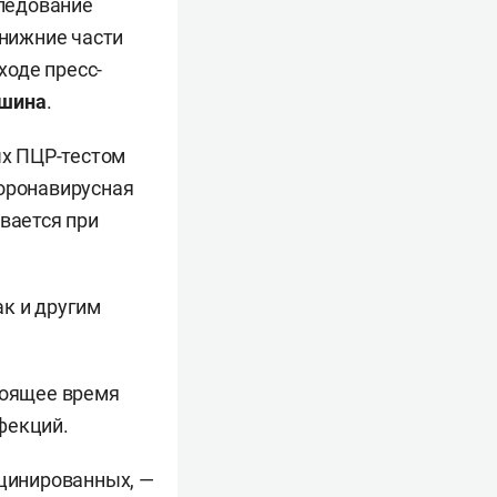
следование
 нижние части
ходе пресс-
яшина
.
ых ПЦР-тестом
коронавирусная
вается при
ак и другим
тоящее время
фекций.
кцинированных, —