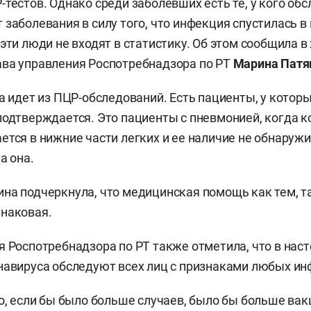
-тестов. Однако среди заболевших есть те, у кого об
 заболевания в силу того, что инфекция спустилась в
эти люди не входят в статистику. Об этом сообщила в 
ва управления Роспотребнадзора по РТ
Марина Пат
ка идет из ПЦР-обследований. Есть пациенты, у котор
подтверждается. Это пациенты с пневмонией, когда 
ется в нижние части легких и ее наличие не обнаружи
а она.
на подчеркнула, что медицинская помощь как тем, т
наковая.
я Роспотребнадзора по РТ также отметила, что в нас
навируса обследуют всех лиц с признаками любых ин
то, если бы было больше случаев, было бы больше ва