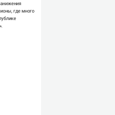
 занижения
ионы, где много
спублике
».