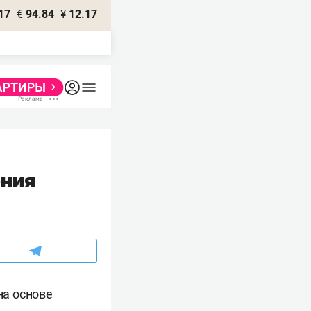
17
€
94.84
¥
12.17
ения
на основе