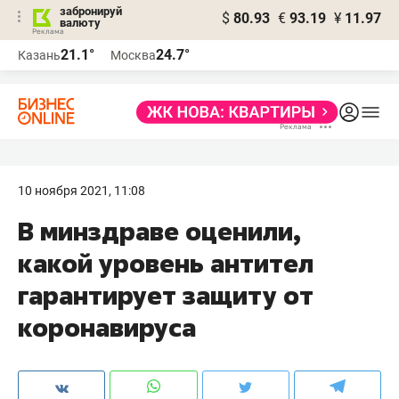
забронируй
$
80.93
€
93.19
¥
11.97
валюту
21.1°
24.7°
Казань
Москва
10 ноября 2021, 11:08
В минздраве оценили,
какой уровень антител
гарантирует защиту от
коронавируса