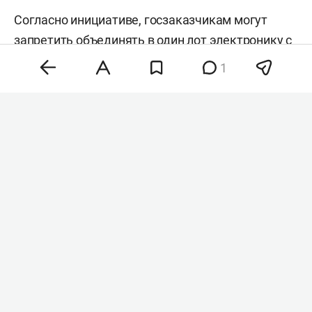
Согласно инициативе, госзаказчикам могут
запретить объединять в один лот электронику с
разным режимом допуска. Речь идет о случаях,
1
когда вместе закупаются товары, имеющие
российские аналоги из реестра минпромторга, и
оборудование, для которого отечественных
заменителей нет.
Сейчас такая схема позволяет обходить правило
«второй лишний», по которому иностранную
продукцию нельзя закупать при наличии
российских аналогов. В результате заказчики
получают возможность приобретать
зарубежную технику по всем позициям
контракта.