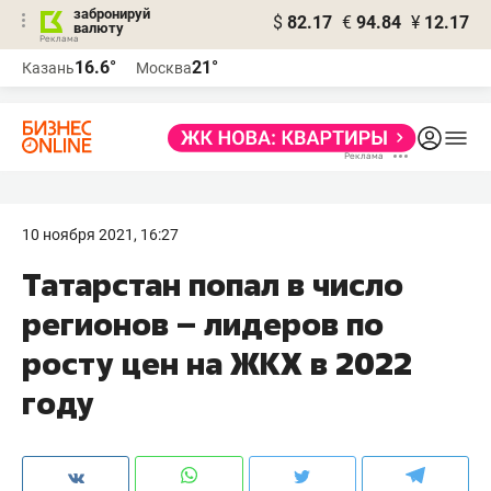
забронируй
$
82.17
€
94.84
¥
12.17
валюту
16.6°
21°
Казань
Москва
10 ноября 2021, 16:27
Татарстан попал в число
регионов – лидеров по
росту цен на ЖКХ в 2022
году