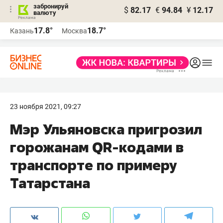
забронируй
$
82.17
€
94.84
¥
12.17
валюту
17.8°
18.7°
Казань
Москва
23 ноября 2021, 09:27
Мэр Ульяновска пригрозил
горожанам QR-кодами в
транспорте по примеру
Татарстана