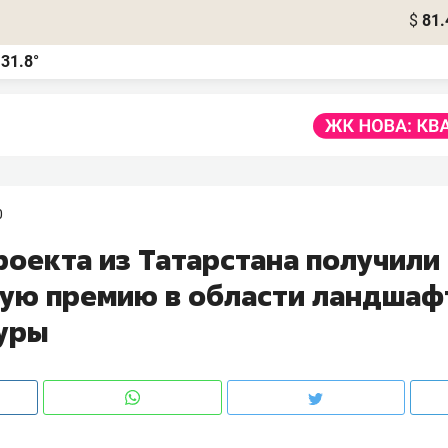
$
81.
31.8°
а
0
роекта из Татарстана получили
ую премию в области ландшаф
уры