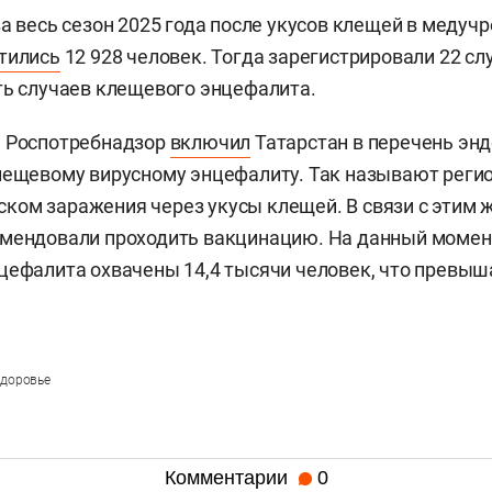
за весь сезон 2025 года после укусов клещей в медуч
тились
12 928 человек. Тогда зарегистрировали 22 с
ть случаев клещевого энцефалита.
е Роспотребнадзор
включил
Татарстан в перечень эн
лещевому вирусному энцефалиту. Так называют реги
ом заражения через укусы клещей. В связи с этим 
омендовали проходить вакцинацию. На данный моме
цефалита охвачены 14,4 тысячи человек, что превыш
здоровье
Комментарии
0