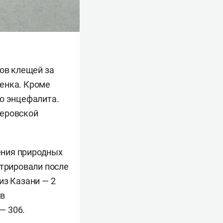
сов клещей за
енка. Кроме
го энцефалита.
меровской
ения природных
стрировали после
из Казани — 2
 в
— 306.