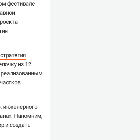
ном фестивале
лавной
проекта
тия
а
стратегия
епочку из 12
м реализованным
участков
о, инженерного
тана
». Напомним,
р и создать