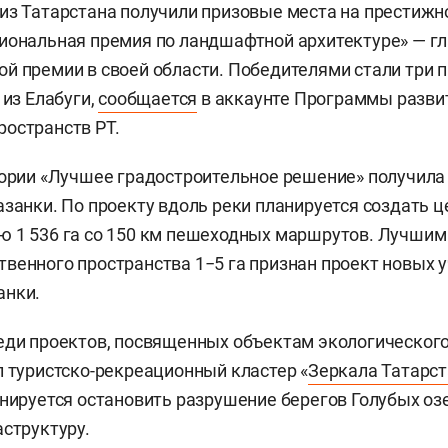
из Татарстана получили призовые места на престиж
иональная премия по ландшафтной архитектуре» — г
й премии в своей области. Победителями стали три 
 из Елабуги,
сообщается
в аккаунте Программы разви
остранств РТ.
гории «Лучшее градостроительное решение» получил
азанки. По проекту вдоль реки планируется создать ц
ю 1 536 га со 150 км пешеходных маршрутов. Лучши
венного пространства 1−5 га признан проект новых 
анки.
еди проектов, посвященных объектам экологическог
л туристско-рекреационный кластер «
Зеркала Татарс
анируется остановить разрушение берегов Голубых озе
аструктуру.