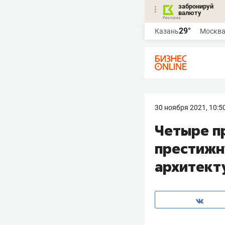
забронируй
валюту
29°
Казань
Москв
30 ноября 2021, 10:5
Четыре п
престижн
архитект