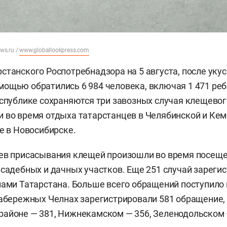
ews.ru /
www.globallookpress.com
станского Роспотребнадзора на 5 августа, после уку
ощью обратились 6 984 человека, включая 1 471 реб
еспублике сохраняются три завозных случая клещево
 во время отдыха татарстанцев в Челябинской и Ке
же в Новосибирске.
аев присасывания клещей произошли во время посещ
усадебных и дачных участков. Еще 251 случай зареги
лами Татарстана. Больше всего обращений поступило 
Набережных Челнах зарегистрировали 581 обращение,
айоне — 381, Нижнекамском — 356, Зеленодольском 