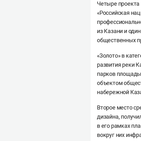
Четыре проекта 
«Российская нац
профессионально
из Казани и один
общественных пр
«Золото» в кате
развития реки К
парков площадь
объектом общест
набережной Каз
Второе место ср
дизайна, получи
в его рамках пл
вокруг них инфр