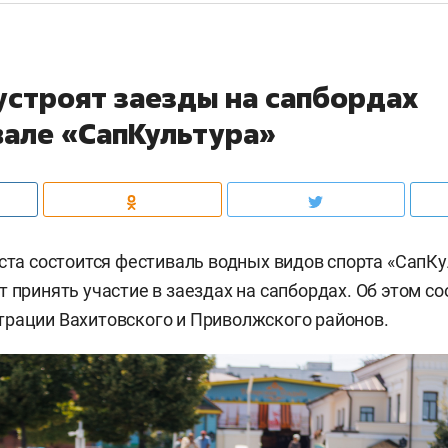
устроят заезды на сапбордах
вале «СапКультура»
уста состоится фестиваль водных видов спорта «СапКу
 принять участие в заездах на сапбордах. Об этом со
рации Вахитовского и Приволжского районов.