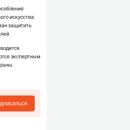
особления
ого искусства
зван защитить
лей.
оводится
ются экспертным
траны.
дписаться