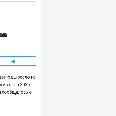
ев
еделю выросло на
есь сезон 2025
я
сообщалось
о