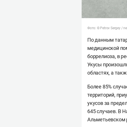
Фото: © Petrov Sergey / n
По данным татар
медицинской пом
боррелиоза, в р
Укусы произошли
областях, а так
Более 85% случ
территорий, при
укусов за преде
645 случаев. В 
Альметьевском р