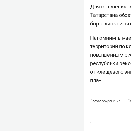
Для сравнения: 
Татарстана
обра
боррелиоза и пя
Напомним, в ма
территорий по к
повышенным риск
республики рек
от клещевого эн
план.
#
#
здравоохранение