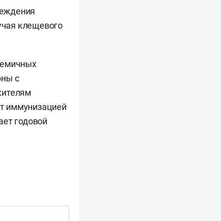
реждения
лучая клещевого
демичных
оны с
жителям
нт иммунизацией
ает годовой