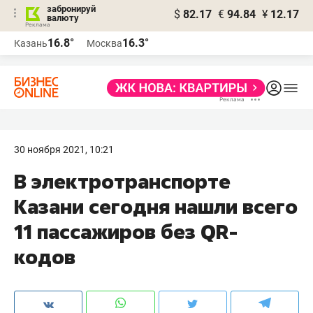
забронируй
$
82.17
€
94.84
¥
12.17
валюту
16.8°
16.3°
Казань
Москва
30 ноября 2021, 10:21
В электротранспорте
Казани сегодня нашли всего
11 пассажиров без QR-
кодов