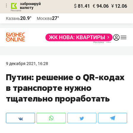
забронируй
$
81.41
€
94.06
¥
12.06
валюту
20.9°
27°
Казань
Москва
9 декабря 2021, 16:28
Путин: решение о QR-кодах
в транспорте нужно
тщательно проработать