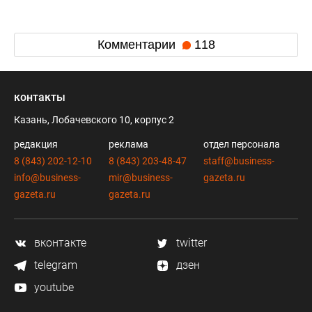
Комментарии
118
контакты
Казань, Лобачевского 10, корпус 2
редакция
реклама
отдел персонала
8 (843) 202-12-10
8 (843) 203-48-47
staff@business-
info@business-
mir@business-
gazeta.ru
gazeta.ru
gazeta.ru
вконтакте
twitter
telegram
дзен
youtube