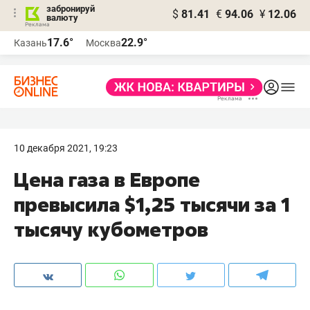
забронируй
$
81.41
€
94.06
¥
12.06
валюту
17.6°
22.9°
Казань
Москва
10 декабря 2021, 19:23
Цена газа в Европе
превысила $1,25 тысячи за 1
тысячу кубометров