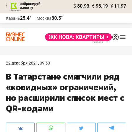
забронируй
$
80.93
€
93.19
¥
11.97
валюту
25.4°
30.5°
Казань
Москва
22 декабря 2021, 09:53
В Татарстане смягчили ряд
«ковидных» ограничений,
но расширили список мест с
QR-кодами