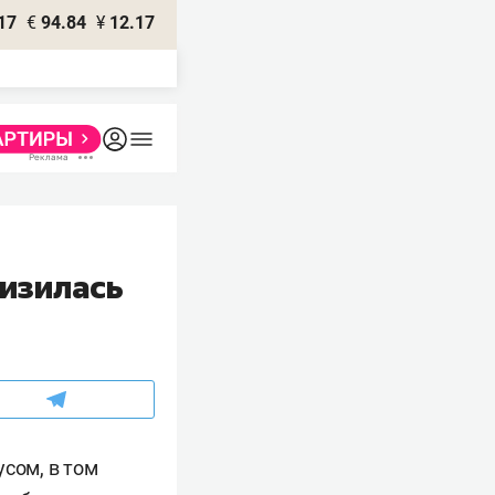
17
€
94.84
¥
12.17
низилась
сом, в том