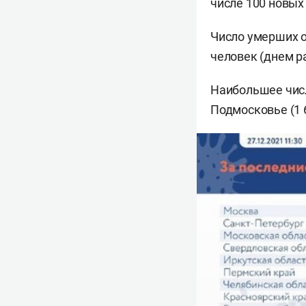
числе 100 новых
Число умерших о
человек (днем ра
Наибольшее числ
Подмосковье (1 6