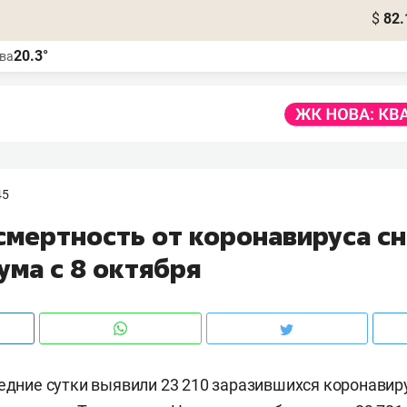
$
82.
20.3°
ва
45
смертность от коронавируса с
ума с 8 октября
ледние сутки выявили 23 210 заразившихся коронавиру