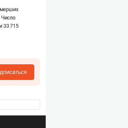
 умерших
 Число
и 33 715
дписаться