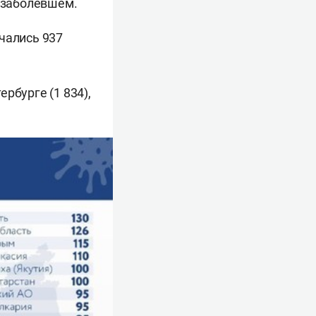
1 заболевшем.
чались 937
рбурге (1 834),