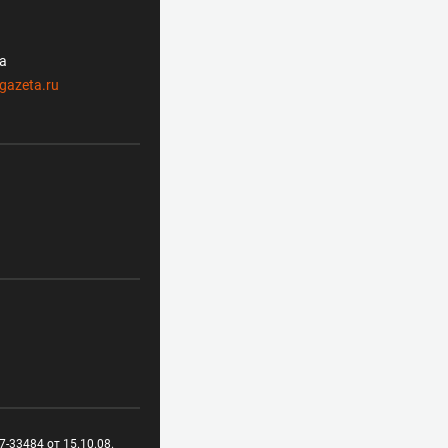
ла
gazeta.ru
-33484 от 15.10.08.