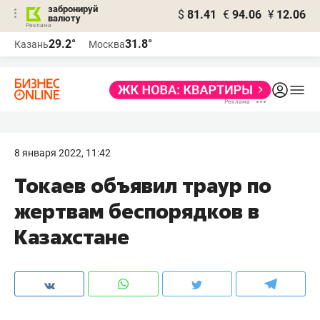
забронируй
$
81.41
€
94.06
¥
12.06
валюту
29.2°
31.8°
Казань
Москва
8 января 2022, 11:42
Токаев объявил траур по
жертвам беспорядков в
Казахстане