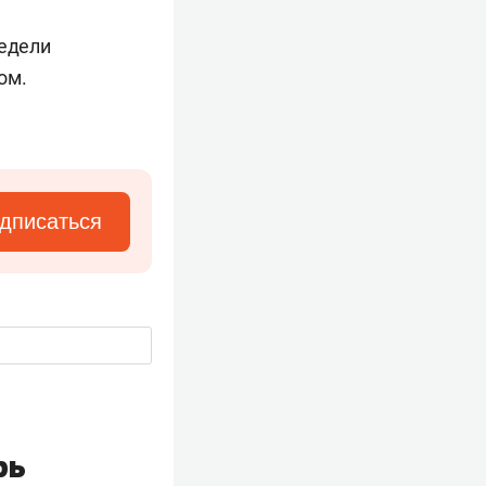
недели
ом.
дписаться
рь