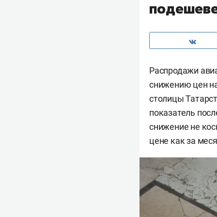
подешеве
Распродажи авиа
снижению цен на
столицы Татарст
показатель посл
снижение не кос
цене как за меся