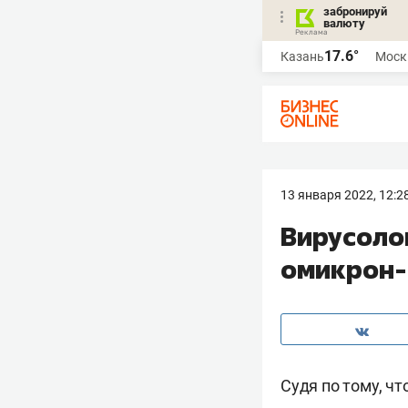
забронируй
валюту
17.6°
Казань
Моск
13 января 2022, 12:2
Вирусоло
омикрон
Судя по тому, ч