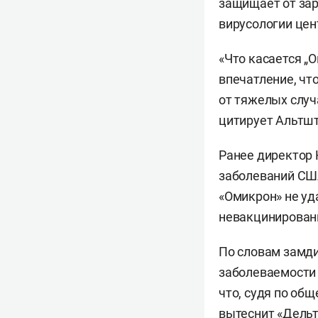
защищает от за
вирусологии цен
«Что касается „О
впечатление, чт
от тяжелых случ
цитирует Альтш
Ранее директор 
заболеваний С
«Омикрон» не уд
невакцинирован
По словам замди
заболеваемости
что, судя по об
вытеснит «Дельт