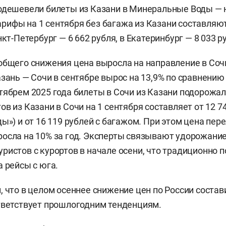
одешевели билеты из Казани в Минеральные Воды — н
ифы на 1 сентября без багажа из Казани составляют
нкт-Петербург — 6 662 рубля, в Екатеринбург — 8 033 р
общего снижения цена выросла на направление в Со
азань — Сочи в сентябре вырос на 13,9% по сравнению 
тябрем 2025 года билеты в Сочи из Казани подорожали
в из Казани в Сочи на 1 сентября составляет от 12 7
ы») и от 16 119 рублей с багажом. При этом цена пер
осла на 10% за год. Эксперты связывают удорожани
ристов с курортов в начале осени, что традиционно
а рейсы с юга.
, что в целом осеннее снижение цен по России состав
тветствует прошлогодним тенденциям.