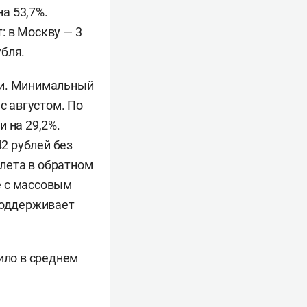
а 53,7%.
: в Москву — 3
убля.
чи. Минимальный
с августом. По
 на 29,2%.
42 рублей без
елета в обратном
е с массовым
 поддерживает
ило в среднем