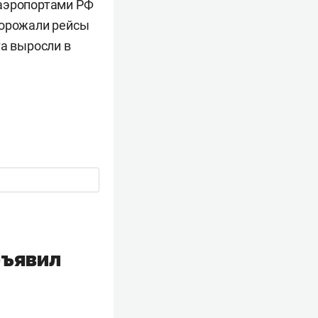
 аэропортами РФ
одорожали рейсы
та выросли в
бъявил