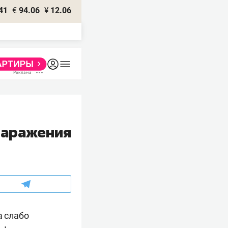
41
€
94.06
¥
12.06
заражения
а слабо