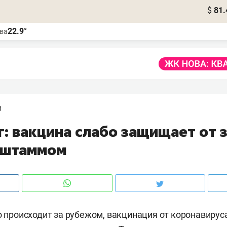
$
81.
22.9°
ва
8
г: вакцина слабо защищает от 
-штаммом
то происходит за рубежом, вакцинация от коронавирус