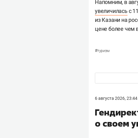
Напомним, в авг
увеличилась
с 1
из Казани на ро
цене более чем вд
#
туризм
6 августа 2026, 23:44
Гендирек
о своем 