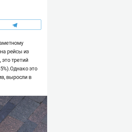
заметному
на рейсы из
 это третий
,5%).Однако это
в, выросли в