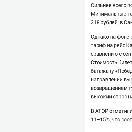
Сильнее всего п
Минимальные тар
318 рублей, в Са
Однако на фоне 
тариф на рейс К
сравнению с сен
Стоимость билето
багажа (у «Побед
направлении выр
возвращением ту
высокий спрос н
В АТОР отметили
11–15%, что соо