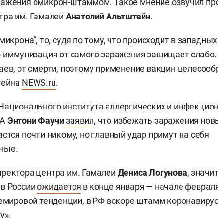
ражения омикрон-штаммом. Такое мнение озвучил пр
тра им. Гамалеи
Анатолий Альтштейн
.
микрона“, то, судя по тому, что происходит в западных
о иммунизация от самого заражения защищает слабо
аев, от смерти, поэтому применение вакцин целесооб
тейна
NEWS.ru
.
Национального института аллергических и инфекцио
ША
Энтони Фаучи
заявил
, что избежать заражения н
астся почти никому, но главный удар примут на себя
ные.
ректора центра им. Гамалеи
Дениса Логунова
, знач
 в России
ожидается
в конце января — начале февраля
щемировой тенденции, в РФ вскоре штамм коронавиру
у».