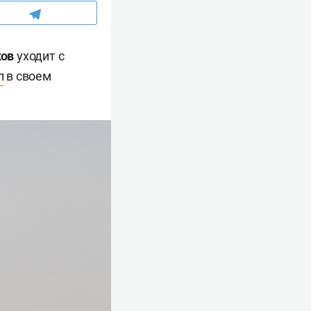
ков
уходит с
л
в своем