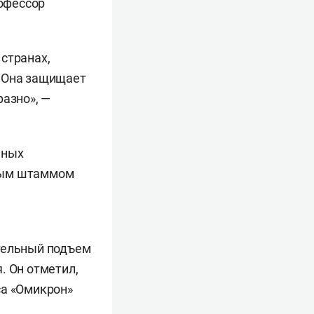
офессор
 странах,
. Она защищает
разно», —
нных
овым штаммом
ительный подъем
. Он отметил,
са «Омикрон»