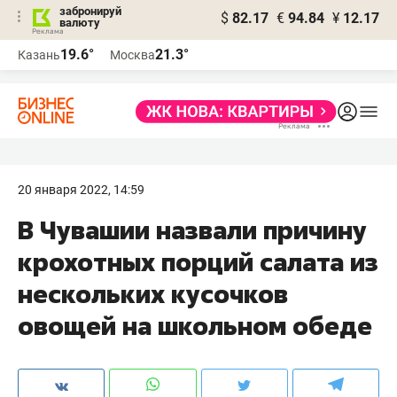
забронируй
$
82.17
€
94.84
¥
12.17
валюту
19.6°
21.3°
Казань
Москва
20 января 2022, 14:59
В Чувашии назвали причину
крохотных порций салата из
нескольких кусочков
овощей на школьном обеде