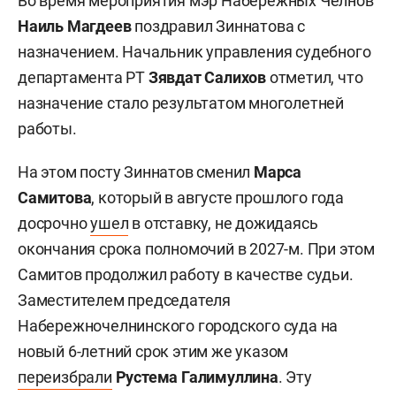
Во время мероприятия мэр Набережных Челнов
Наиль Магдеев
поздравил Зиннатова с
назначением. Начальник управления судебного
департамента РТ
Зявдат Салихов
отметил, что
назначение стало результатом многолетней
работы.
На этом посту Зиннатов сменил
Марса
Самитова
, который в августе прошлого года
досрочно
ушел
в отставку, не дожидаясь
окончания срока полномочий в 2027-м. При этом
Самитов продолжил работу в качестве судьи.
Заместителем председателя
Набережночелнинского городского суда на
новый 6-летний срок этим же указом
переизбрали
Рустема Галимуллина
. Эту