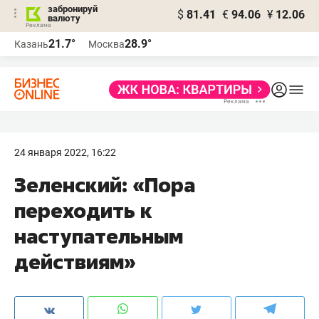
забронируй
$
81.41
€
94.06
¥
12.06
валюту
21.7°
28.9°
Казань
Москва
24 января 2022, 16:22
Зеленский: «Пора
переходить к
наступательным
действиям»