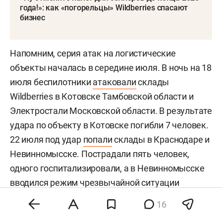
года!»: как «погорельцы» Wildberries спасают
бизнес
Напомним, серия атак на логистические
объекты началась в середине июля. В ночь на 18
июля беспилотники
атаковали
склады
Wildberries в Котовске Тамбовской области и
Электростали Московской области. В результате
удара по объекту в Котовске погибли 7 человек.
22 июля под удар
попали
склады в Краснодаре и
Невинномысске. Пострадали пять человек,
одного госпитализировали, а в Невинномысске
вводился
режим чрезвычайной ситуации
локального уровня.
16
31 июля в Татарстане
отразили
атаку БПЛА на