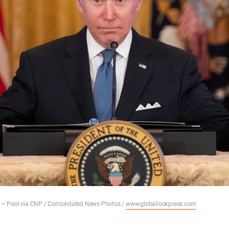
 — Pool via CNP / Consolidated News Photos /
www.globallookpress.com