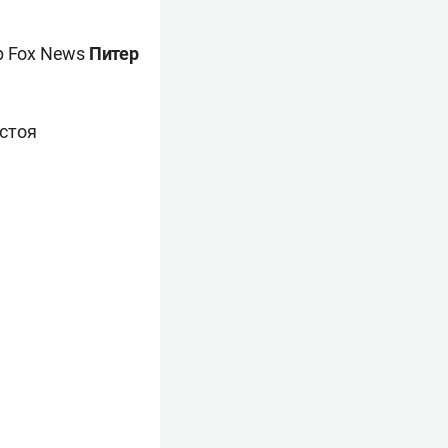
р Fox News
Питер
 стоя