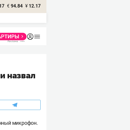
17
€
94.84
¥
12.17
и назвал
нный микрофон.