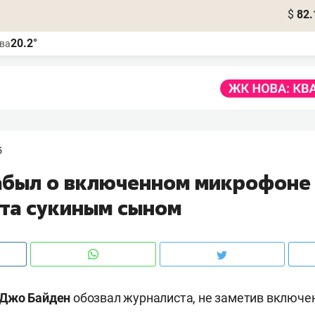
$
82.
20.2°
ва
5
абыл о включенном микрофоне 
та сукиным сыном
Джо Байден
обозвал журналиста, не заметив включе