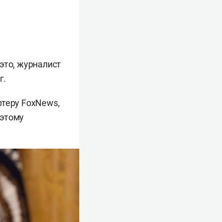
это, журналист
г.
ртеру FoxNews,
 этому