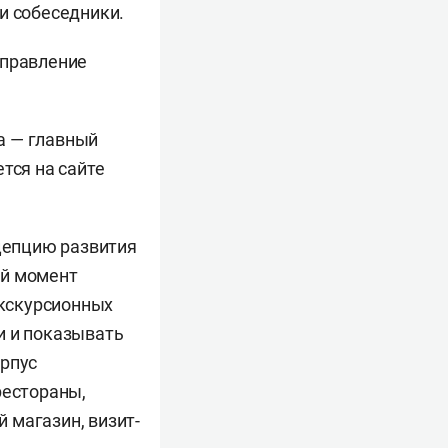
и собеседники.
управление
а — главный
тся на сайте
нцепцию развития
ый момент
экскурсионных
и и показывать
рпус
рестораны,
 магазин, визит-