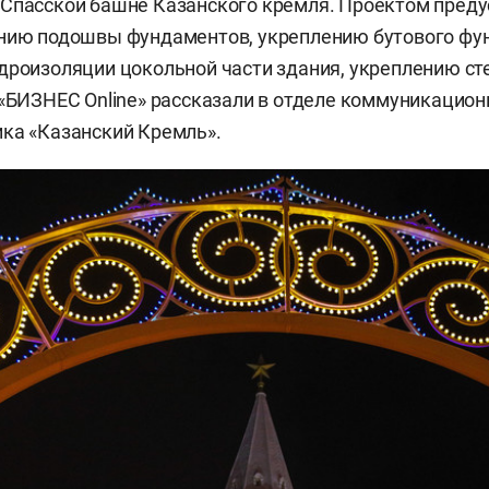
 Спасской башне Казанского кремля. Проектом пред
ению подошвы фундаментов, укреплению бутового фу
дроизоляции цокольной части здания, укреплению ст
 «БИЗНЕС Online» рассказали в отделе коммуникацио
ка «Казанский Кремль».