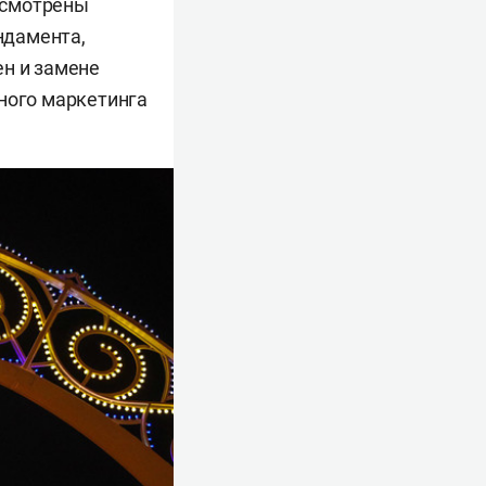
усмотрены
ндамента,
ен и замене
нного маркетинга