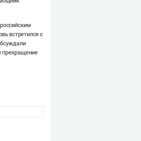
омощник
 российским
овь встретился с
обсуждали
е прекращение