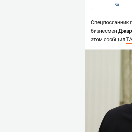
Спецпосланник 
бизнесмен
Джар
этом сообщил
Т