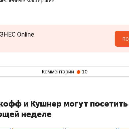
емесленные мастерские.
ЗНЕС Online
по
Комментарии
10
ткофф и Кушнер могут посетить
ющей неделе