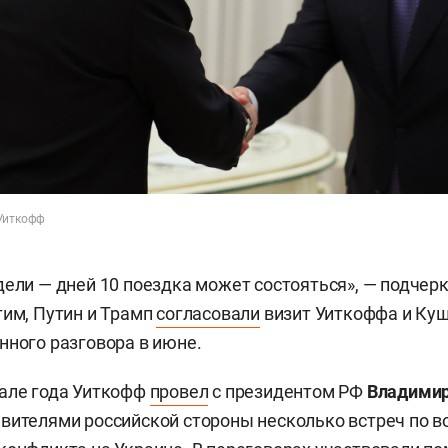
 Уиткофф
дели — дней 10 поездка может состояться», — подчер
тим, Путин и Трамп
согласовали
визит Уиткоффа и Ку
нного разговора в июне.
чале года Уиткофф
провел
с президентом РФ
Владими
вителями российской стороны несколько встреч по 