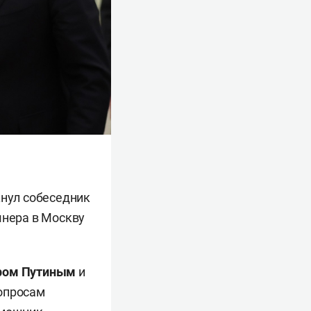
кнул собеседник
шнера в Москву
ром Путиным
и
вопросам