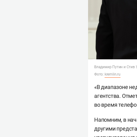
Владимир Путин и Стив
Фото:
kremlin.ru
«В диапазоне не
агентства. Отме
во время телефо
Напомним, в на
другими предста