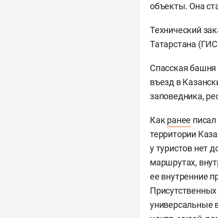
объекты. Она ст
Технический зак
Татарстана (ГИС
Спасская башня 
въезд в Казанск
заповедника, ре
Как
ранее
писал 
территории Каза
у туристов нет 
маршрутах, внут
ее внутренние п
Присутственных 
универсальные в