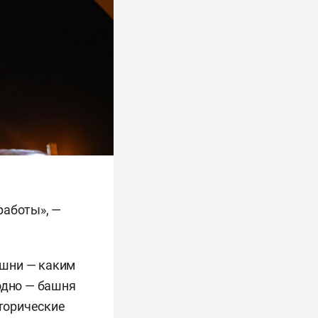
работы», —
ашни — каким
одно — башня
сторические