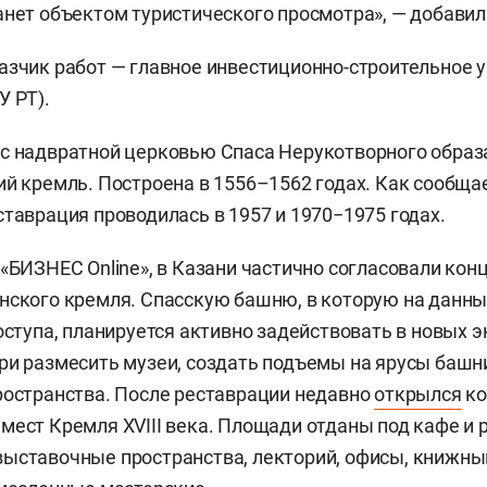
анет объектом туристического просмотра», — добавил
азчик работ — главное инвестиционно-строительное 
У РТ).
с надвратной церковью Спаса Нерукотворного образ
ий кремль. Построена в 1556–1562 годах. Как сообщае
ставрация проводилась в 1957 и 1970−1975 годах.
«БИЗНЕС Online», в Казани частично согласовали ко
нского кремля. Спасскую башню, в которую на данн
доступа, планируется активно задействовать в новых 
ри размесить музеи, создать подъемы на ярусы башн
ространства. После реставрации недавно
открылся
ко
мест Кремля XVIII века. Площади отданы под кафе и 
ыставочные пространства, лекторий, офисы, книжный