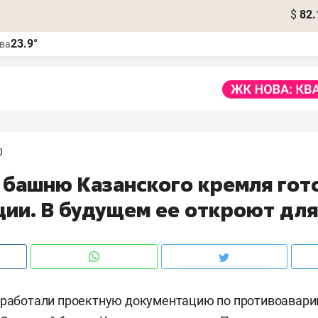
$
82.
23.9°
ва
0
 башню Казанского кремля гот
ции. В будущем ее откроют для
азработали проектную документацию по противоавар