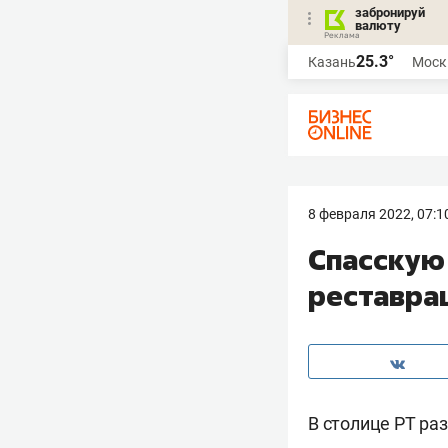
забронируй
валюту
25.3°
Казань
Моск
8 февраля 2022, 07:1
Спасскую
реставра
В столице РТ р