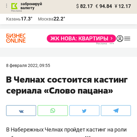
забронируй
$
82.17
€
94.84
¥
12.17
валюту
17.3°
22.2°
Казань
Москва
8 февраля 2022, 09:55
В Челнах состоится кастинг
сериала «Слово пацана»
В Набережных Челнах пройдет кастинг на роли