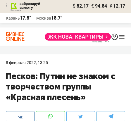
забронируй
$
82.17
€
94.84
¥
12.17
валюту
17.8°
18.7°
Казань
Москва
8 февраля 2022, 13:25
Песков: Путин не знаком с
творчеством группы
«Красная плесень»