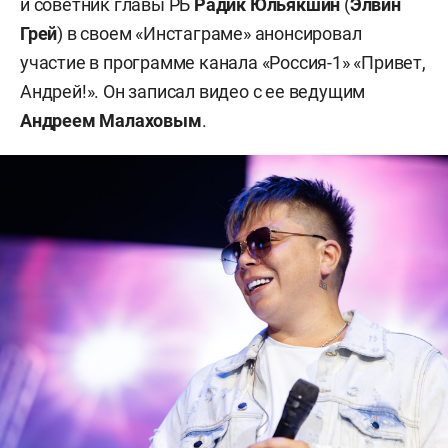
и советник главы РБ
Радик Юльякшин
(
Элвин
Грей
) в своем «Инстаграме» анонсировал
участие в программе канала «Россия-1» «Привет,
Андрей!». Он записал видео с ее ведущим
Андреем Малаховым
.