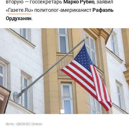
вторую — госсекретарь
Марко Рубио
, заявил
«
Газете.Ru
» политолог-американист
Рафаэль
Ордуханян
.
Фото: «БИЗНЕС Online»