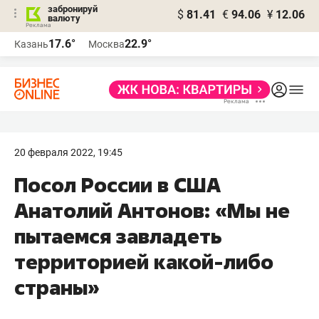
забронируй
$
81.41
€
94.06
¥
12.06
валюту
17.6°
22.9°
Казань
Москва
20 февраля 2022, 19:45
Посол России в США
Анатолий Антонов: «Мы не
пытаемся завладеть
территорией какой-либо
страны»