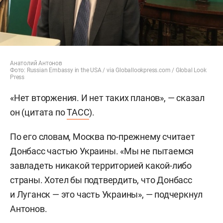
Анатолий Антонов
Фото: Russian Embassy in the USA / via Globallookpress.com / Global Look
Press
«Нет вторжения. И нет таких планов», — сказал
он (цитата по
ТАСС
).
По его словам, Москва по-прежнему считает
Донбасс частью Украины. «Мы не пытаемся
завладеть никакой территорией какой-либо
страны. Хотел бы подтвердить, что Донбасс
и Луганск — это часть Украины», — подчеркнул
Антонов.