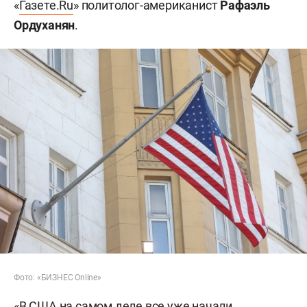
«
Газете.Ru
» политолог-американист
Рафаэль
Ордуханян
.
Фото: «БИЗНЕС Online»
«В США на самом деле все уже начали