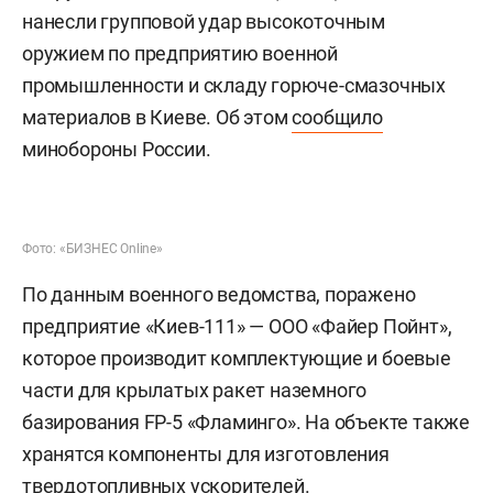
провели
гидроизоляцию, укрепили опасные
трещины, очистили фасад и восстановили
поврежденные участки кладки.
#
#
культура
казань
Комментарии
0
8 августа 2026, 09:12
Минобороны заявило
об ударе по производству
ракет «Фламинго» в Киеве