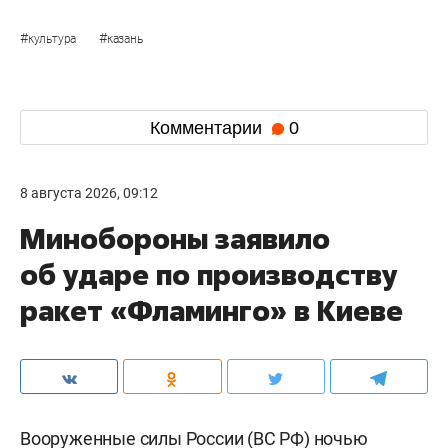
Напомним, на прошлой неделе в Казанском
кремле
приступили
к реставрации башни
Сююмбике. Со стороны проездной арки,
украшенной коваными воротами «День и Ночь»,
вокруг памятника возвели строительные леса,
на площадке уже ведутся работы. Завершить
реставрацию и укрепление башни планируют до
декабря 2026 года. На время работ территорию
закроют для туристов, визуально здание не
будет видно.
Реставрация башни Сююмбике идет с 2022 года.
Тогда специалисты обследовали кирпичную
кладку и фундаменты, а также выполнили
инженерные изыскания. В 2024-м на объекте