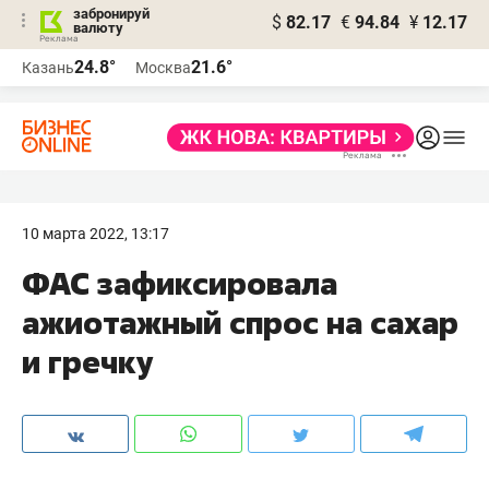
забронируй
$
82.17
€
94.84
¥
12.17
валюту
24.8°
21.6°
Казань
Москва
10 марта 2022, 13:17
ФАС зафиксировала
ажиотажный спрос на сахар
и гречку