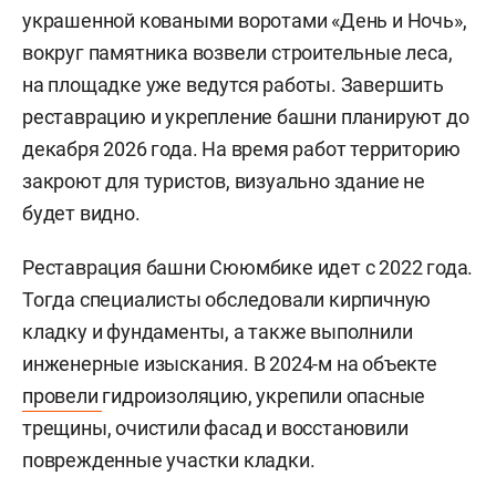
мечети Кул Шариф по замене керамогранитной
плитки на балконах оценили в 285,3 тыс. рублей.
Экспонат на реставрации: болевые точки башни
Сююмбике и Кремля залечат за миллиард