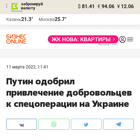
забронируй
$
81.41
€
94.06
¥
12.06
валюту
21.3°
25.7°
Казань
Москва
11 марта 2022, 11:41
Путин одобрил
привлечение добровольцев
к спецоперации на Украине