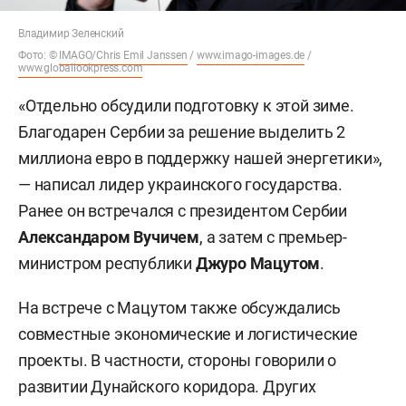
Владимир Зеленский
Фото: ©
IMAGO/Chris Emil Janssen
/
www.imago-images.de
/
www.globallookpress.com
«Отдельно обсудили подготовку к этой зиме.
Благодарен Сербии за решение выделить 2
миллиона евро в поддержку нашей энергетики»,
— написал лидер украинского государства.
Ранее он встречался с президентом Сербии
Александаром Вучичем
, а затем с премьер-
министром республики
Джуро Мацутом
.
На встрече с Мацутом также обсуждались
совместные экономические и логистические
проекты. В частности, стороны говорили о
развитии Дунайского коридора. Других