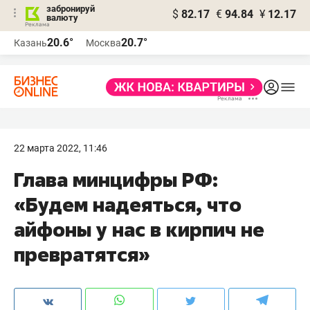
забронируй
$
82.17
€
94.84
¥
12.17
валюту
20.6°
20.7°
Казань
Москва
22 марта 2022, 11:46
Глава минцифры РФ:
«Будем надеяться, что
айфоны у нас в кирпич не
превратятся»