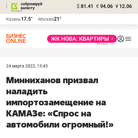
забронируй
$
81.41
€
94.06
¥
12.06
валюту
17.5°
21°
Казань
Москва
24 марта 2022, 13:43
Минниханов призвал
наладить
импортозамещение на
КАМАЗе: «Спрос на
автомобили огромный!»