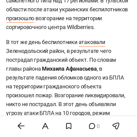
самолетного типа над 17 регионами. В Тульской
области после атаки украинских беспилотников
произошло
возгорание на территории
сортировочного центра Wildberries.
В тот же день беспилотники
атаковали
Зеленодольский район, в результате чего
пострадал гражданский объект. По словам
главы района
Михаила Афанасьева
, в
результате падения обломков одного из БПЛА
на территории гражданского объекта
произошел пожар. Возгорание ликвидировали,
никто не пострадал. В этот день объявляли
угрозу атаки БПЛА на 10 городов, режим
беспилотной опасности
действовал
на
0
протяжении 8,5 часа.