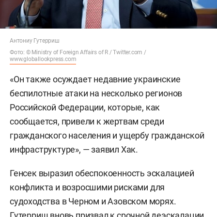
Антониу Гутерриш
Фото: © Ministry of Foreign Affairs of R / Twitter.com /
www.globallookpress.com
«Он также осуждает недавние украинские
беспилотные атаки на несколько регионов
Российской Федерации, которые, как
сообщается, привели к жертвам среди
гражданского населения и ущербу гражданской
инфраструктуре», — заявил Хак.
Генсек выразил обеспокоенность эскалацией
конфликта и возросшими рисками для
судоходства в Черном и Азовском морях.
Гутерриш вновь призвал к срочной деэскалации,