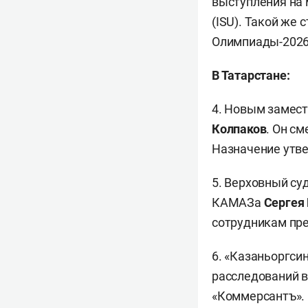
выступления на
(ISU). Такой же 
Олимпиады-202
В Татарстане:
4. Новым замес
Колпаков
. Он с
Назначение утв
5. Верховный су
КАМАЗа
Сергея
сотрудникам пр
6. «Казаньоргси
расследований в
«Коммерсантъ».