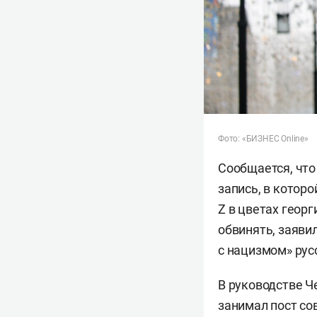
Фото: «БИЗНЕС Online»
Сообщается, что
запись, в котор
Z в цветах георг
обвинять, заяви
с нацизмом» рус
В руководстве Ч
занимал пост со