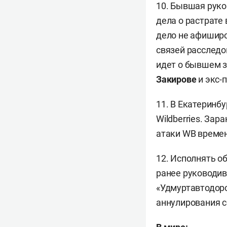
10. Бывшая рук
дела о растрате
дело не афиширо
связей расследо
идет о бывшем 
Закирове
и экс-
11. В Екатеринб
Wildberries. Зар
атаки WB времен
12. Исполнять о
ранее руководи
«Удмуртавтодорс
аннулирования с