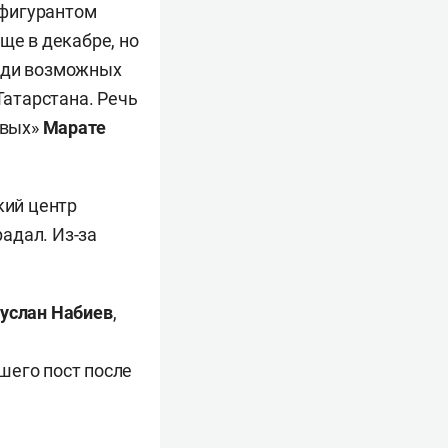
фигурантом
ще в декабре, но
реди возможных
атарстана. Речь
рвых»
Марате
кий центр
радал. Из-за
услан Набиев
,
вшего пост после