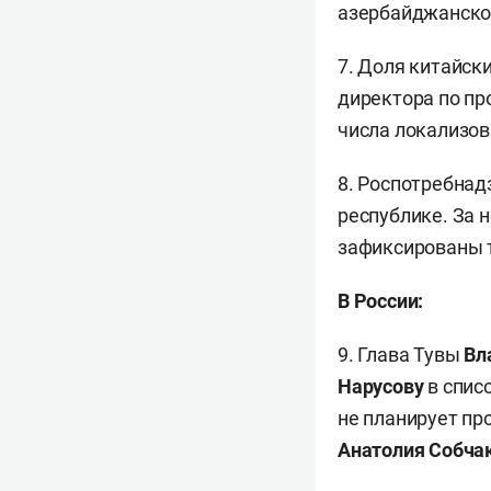
азербайджанско
7. Доля китайск
директора по пр
числа локализо
8. Роспотребнад
республике. За 
зафиксированы т
В России:
9. Глава Тувы
Вл
Нарусову
в спис
не планирует пр
Анатолия Собча