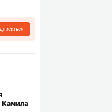
дписаться
я
, Камила