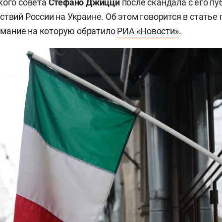
кого совета
Стефано Джицци
после скандала с его п
ствий России на Украине. Об этом говорится в статье
нимание на которую обратило
РИА «Новости»
.