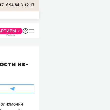
17
€
94.84
¥
12.17
ости из-
 полномочий