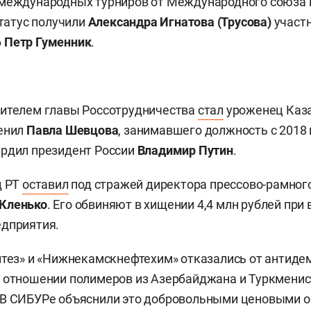
 международных турниров от Международного союза
статус получили
Александра Игнатова (Трусова)
участ
6
Петр Гуменник
.
тителем главы Россотрудничества
стал
уроженец Каз
менил
Павла Шевцова
, занимавшего должность с 2018 
ердил президент России
Владимир Путин
.
д РТ
оставил
под стражей директора прессово-рамног
 Кленько
. Его обвиняют в хищении 4,4 млн рублей при
едприятия.
нтез» и «Нижнекамскнефтехим» отказались от антид
 отношении полимеров из Азербайджана и Туркменис
 В СИБУРе объяснили это добровольными ценовыми 