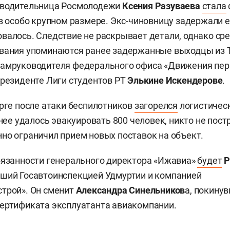
оводительница Росмолодежи
Ксения Разуваева
стала
 в особо крупном размере. Экс-чиновницу задержали е
валось. Следствие не раскрывает детали, однако с
вания упоминаются ранее задержанные выходцы из Т
замруководителя федерального офиса «Движения пе
президенте Лиги студентов РТ
Элькине Искендерове
.
урге после атаки беспилотников
загорелся
логистичес
анее удалось эвакуировать 800 человек, никто не пост
но ограничил прием новых поставок на объект.
бязанности генерального директора «Ижавиа»
будет
Р
вший Госавтоинспекцией Удмуртии и компанией
трой». Он сменит
Александра Синельников
а, покину
ертификата эксплуатанта авиакомпании.