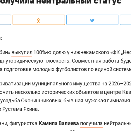
получила нейтральный статус
:
убин»
выкупил
100%-ю долю у нижнекамского «ФК „Неф
дну юридическую плоскость. Совместная работа буд
а подготовке молодых футболистов по единой систем
приватизации муниципального имущества на 2026–20
чить несколько исторических объектов в центре Каза
 усадьба Оконишниковых, бывшая мужская гимназия 
е Рустема Яхина.
ани, фигуристка
Камила Валиева
получила
нейтральны