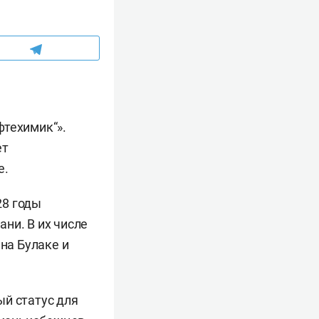
техимик“».
ет
е.
28 годы
ни. В их числе
на Булаке и
й статус для