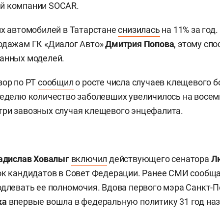
й компании SOCAR.
их автомобилей в Татарстане
снизилась
на 11% за год.
одажам ГК «Диалог Авто»
Дмитрия Попова
, этому сп
ванных моделей.
зор по РТ
сообщил
о росте числа случаев клещевого б
неделю количество заболевших увеличилось на восем
ри завозных случая клещевого энцефалита.
адислав Ховалыг
включил
действующего сенатора
Л
ок кандидатов в Совет Федерации. Ранее СМИ сообща
одлевать ее полномочия. Вдова первого мэра Санкт-П
ка
впервые вошла в федеральную политику 31 год наз