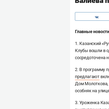
Валиева 
Главные новости
1. Казанский «Р
Клубы вошли в о
сосредоточена н
2. В программу 
предлагают
вклю
Дом Молоткова,
особняк на улиц
3. Уроженка Каз