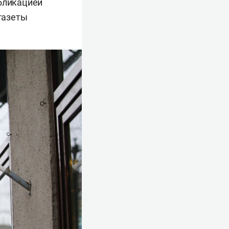
убликацией
 газеты