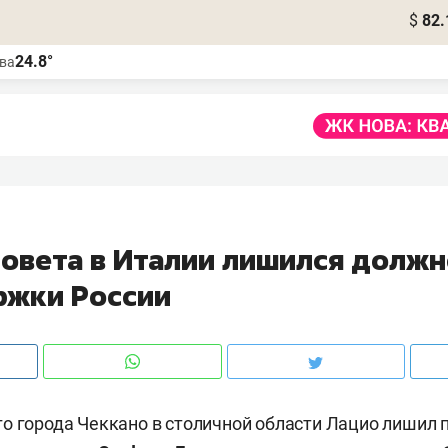
$
82.
24.8°
ва
совета в Италии лишился должн
ржки России
о города Чеккано в столичной области Лацио лишил