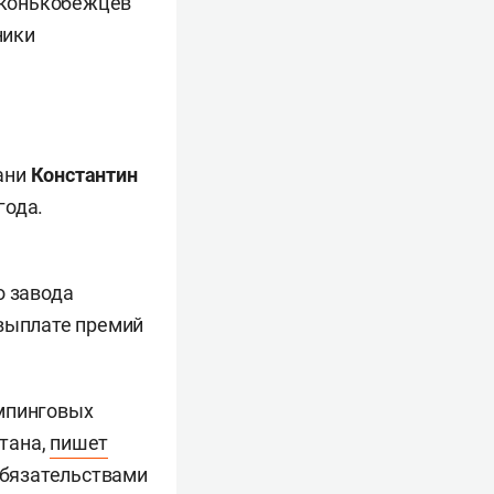
 конькобежцев
ники
ани
Константин
года.
о завода
 выплате премий
емпинговых
тана,
пишет
обязательствами