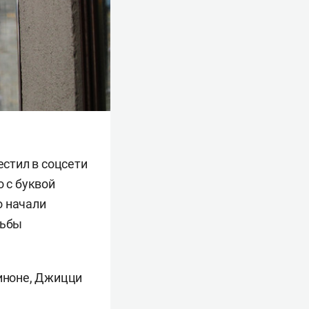
стил в соцсети
о с буквой
о начали
рьбы
зиноне, Джицци