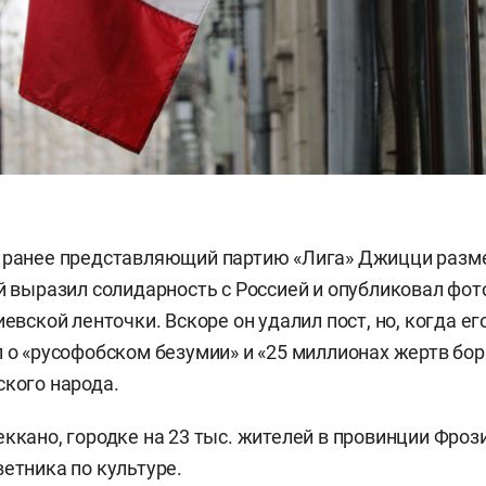
 ранее представляющий партию «Лига» Джицци разме
ой выразил солидарность с Россией и опубликовал фот
иевской ленточки. Вскоре он удалил пост, но, когда ег
л о «русофобском безумии» и «25 миллионах жертв бо
ского народа.
еккано, городке на 23 тыс. жителей в провинции Фро
ветника по культуре.