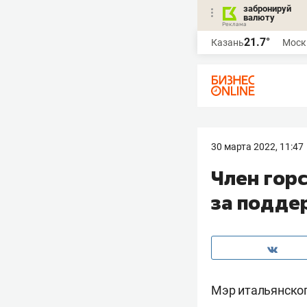
забронируй
валюту
21.7°
Казань
Моск
30 марта 2022, 11:47
Член гор
за подде
Мэр итальянског