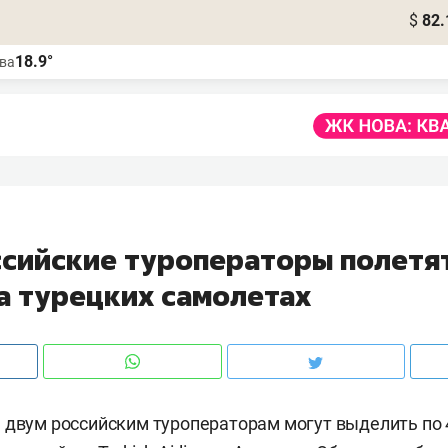
$
82.
18.9°
ва
ссийские туроператоры полетят
а турецких самолетах
 двум российским туроператорам могут выделить по 