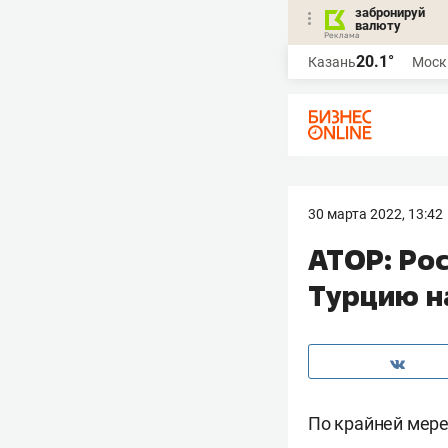
забронируй
валюту
20.1°
Казань
Моск
30 марта 2022, 13:42
АТОР: Ро
Турцию н
По крайней мере