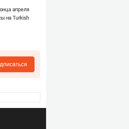
конца апреля
ы на Turkish
дписаться