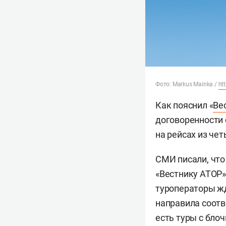
Фото: Markus Mainka /
ht
Как пояснил «
Ве
договоренности с
на рейсах из чет
СМИ писали, что 
«Вестнику АТОР»
туроператоры жд
направила соотве
есть туры с блоч