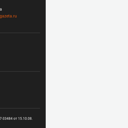
ла
gazeta.ru
-33484 от 15.10.08.