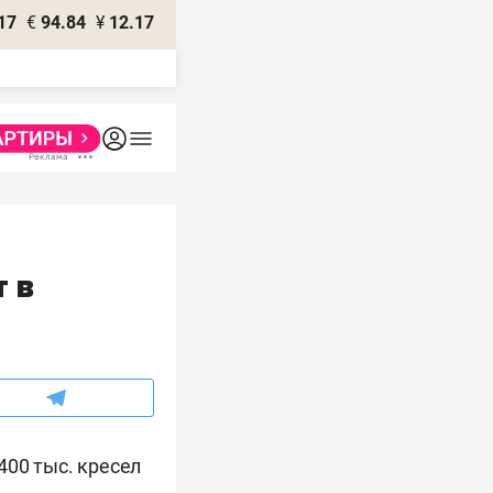
17
€
94.84
¥
12.17
 в
400 тыс. кресел