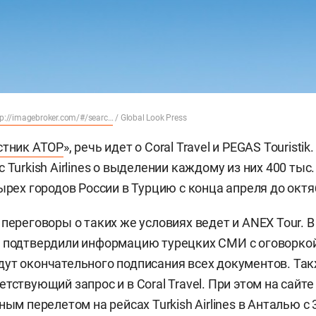
tp://imagebroker.com/#/searc…
/ Global Look Press
стник АТОР
», речь идет о Coral Travel и PEGAS Touristik
 Turkish Airlines о выделении каждому из них 400 тыс
ырех городов России в Турцию с конца апреля до октя
переговоры о таких же условиях ведет и ANEX Tour. В 
 подтвердили информацию турецких СМИ с оговоркой,
ут окончательного подписания всех документов. Та
тствующий запрос и в Coral Travel. При этом на сайт
ным перелетом на рейсах Turkish Airlines в Анталью с 