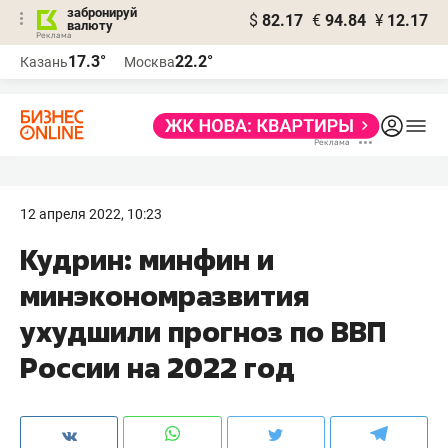
забронируй
$
82.17
€
94.84
¥
12.17
валюту
17.3°
22.2°
Казань
Москва
12 апреля 2022, 10:23
Кудрин: минфин и
минэкономразвития
ухудшили прогноз по ВВП
России на 2022 год