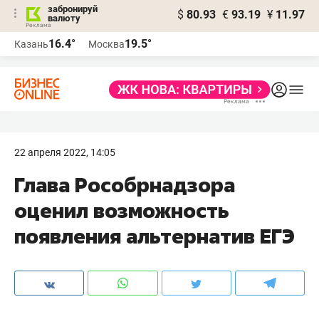
забронируй
$
80.93
€
93.19
¥
11.97
валюту
16.4°
19.5°
Казань
Москва
22 апреля 2022, 14:05
Глава Рособрнадзора
оценил возможность
появления альтернатив ЕГЭ