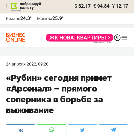
забронируй
$
82.17
€
94.84
¥
12.17
валюту
24.3°
25.9°
Казань
Москва
24 апреля 2022, 09:20
«Рубин» сегодня примет
«Арсенал» – прямого
соперника в борьбе за
выживание