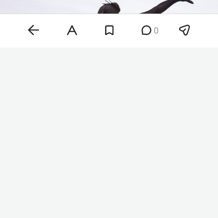
0
Камила Валиева
Фото: «БИЗНЕС Online»
В ISU также предоставили нейтральный статус
Александре Игнатовой
(до замужества —
Трусовой),
Александре Бойковой
,
Дмитрию
Козловскому
,
Екатерине Чикмаревой
,
Матвею