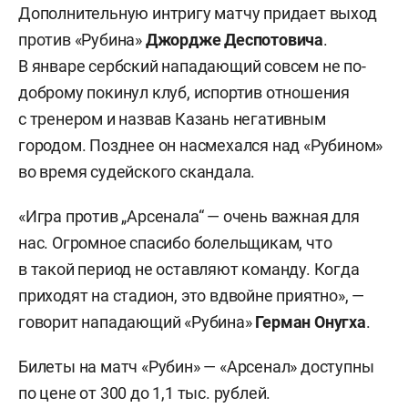
Дополнительную интригу матчу придает выход
против «Рубина»
Джордже
Деспотовича
.
В январе
сербский нападающий
совсем не по-
доброму
покинул клуб,
испортив отношения
с тренером и
назвав Казань негативным
городом.
Позднее он насмехался над «Рубином»
во время судейского скандала.
«Игра против „Арсенала“ — очень важная для
нас. Огромное спасибо болельщикам, что
в такой период не оставляют команду. Когда
приходят на стадион, это вдвойне приятно», —
говорит нападающий «Рубина»
Герман Онугха
.
Билеты на матч «Рубин» — «Арсенал» доступны
по цене от 300 до 1,1 тыс. рублей.