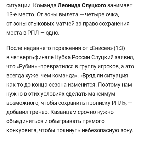
ситуации. Команда
Леонида Слуцкого
занимает
13-е место. От зоны вылета — четыре очка,
от зоны стыковых матчей за право сохранения
места в РПЛ — одно.
После недавнего поражения от «Енисея» (1:3)
в четвертьфинале Кубка России Слуцкий заявил,
что
«Рубин»
«превратился в группу игроков, а это
всегда хуже, чем
команд
а
«
.
«
Вряд ли ситуация
как-то до конца сезона изменится. Поэтому нам
нужно в этих условиях сделать максимум
возможного, чтобы сохранить прописку
РПЛ», —
добавил тренер
.
Казанцам срочно нужно
объединиться и обыгрывать прямого
конкурента, чтобы покинуть небезопасную зону.