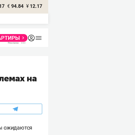
17
€
94.84
¥
12.17
лемах на
мы ожидаются