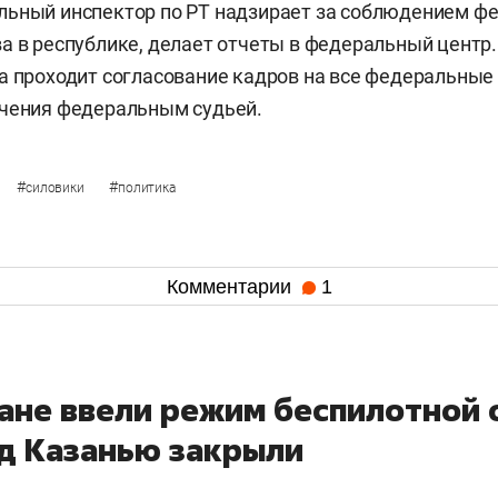
льный инспектор по РТ надзирает за соблюдением ф
а в республике, делает отчеты в федеральный центр.
а проходит согласование кадров на все федеральные
ачения федеральным судьей.
#
#
силовики
политика
Комментарии
1
тане ввели режим беспилотной 
ад Казанью закрыли