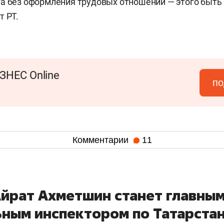
а без оформления трудовых отношений — этого быть 
т РТ.
ЗНЕС Online
по
Комментарии
11
Айрат Ахметшин станет главны
ным инспектором по Татарста