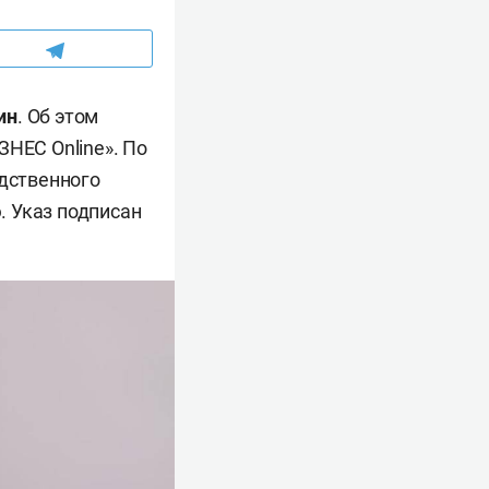
ин
. Об этом
ЗНЕС Online». По
едственного
. Указ подписан