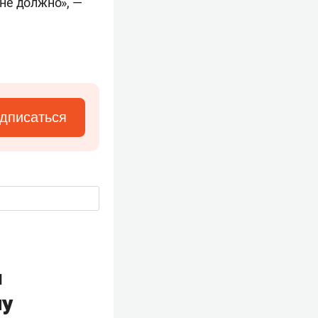
не должно», —
дписаться
м
ну