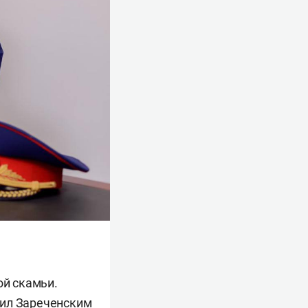
ой скамьи.
дил Зареченским