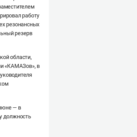
 заместителем
урировал работу
сех резонансных
льный резерв
кой области,
ми «КАМАЗов», в
руководителя
дком
июне — в
ту должность