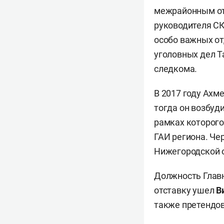
межрайонным отд
руководителя СК
особо важных от
уголовных дел Т
следкома.
В 2017 году Ахм
тогда он возбуд
рамках которого
ГАИ региона. Че
Нижегородской о
Должность Главн
отставку ушел
В
также претендо