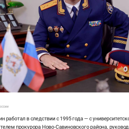
оссии
н работал в следствии с 1995 года — с университетск
телем прокурора Ново-Савиновского района, руково