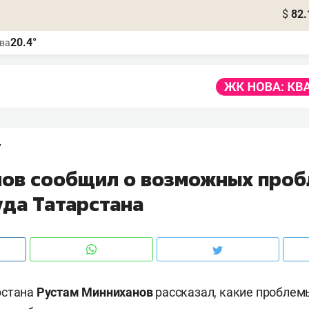
$
82.
20.4°
ва
7
ов сообщил о возможных проб
уда Татарстана
рстана
Рустам Минниханов
рассказал, какие пробле