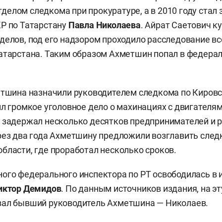
елом следкома при прокуратуре, а в 2010 году стал
Р по Татарстану
Павла Николаева
. Айрат Саетович к
делов, под его надзором проходило расследование в
атарстана. Таким образом Ахметшин попал в федера
етшина назначили руководителем следкома по Кировс
ил громкое уголовное дело о махинациях с двигателя
 задержал несколько десятков предпринимателей и 
рез два года Ахметшину предложили возглавить сле
бласти, где проработал несколько сроков.
ого федерального инспектора по РТ освободилась в 
иктор Демидов
. По данным источников издания, на э
вал бывший руководитель Ахметшина — Николаев.