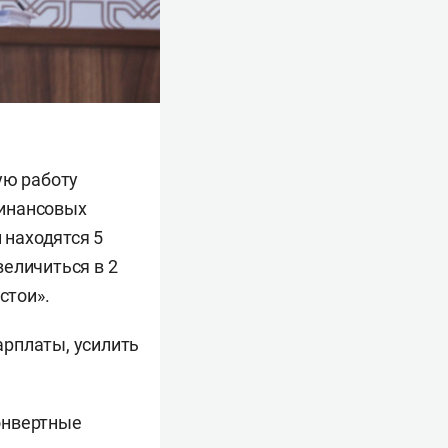
ую работу
финансовых
 находятся 5
еличиться в 2
стои».
арплаты, усилить
конвертные