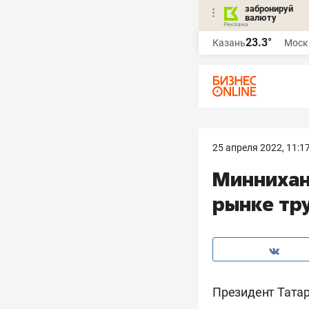
забронируй
валюту
23.3°
Казань
Моск
25 апреля 2022, 11:1
Миннихан
рынке тр
Президент Тата