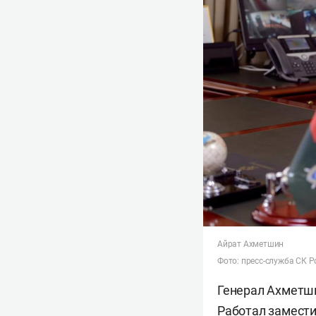
Айрат Ахметшин
Фото: пресс-служба СК Р
Генерал Ахметши
Работал замести