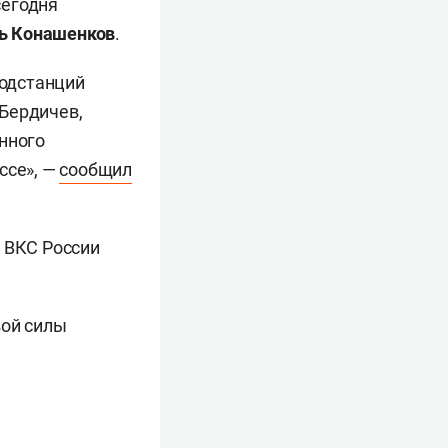
сегодня
ь Конашенков
.
одстанций
Бердичев,
нного
ссе», —
сообщил
й ВКС России
вой силы