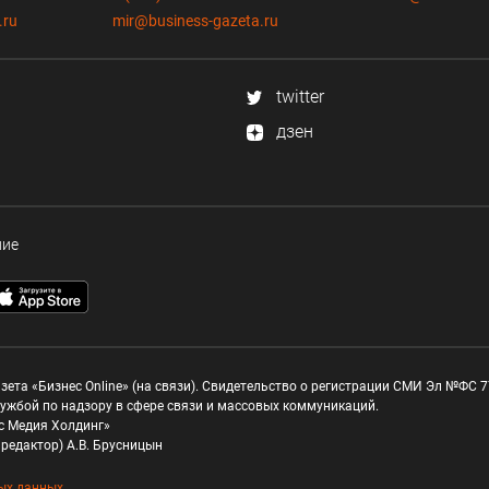
.ru
mir@business-gazeta.ru
twitter
дзен
ние
зета «Бизнес Online» (на связи). Свидетельство о регистрации СМИ Эл №ФС 77
ужбой по надзору в сфере связи и массовых коммуникаций.
с Медия Холдинг»
редактор) А.В. Брусницын
ых данных