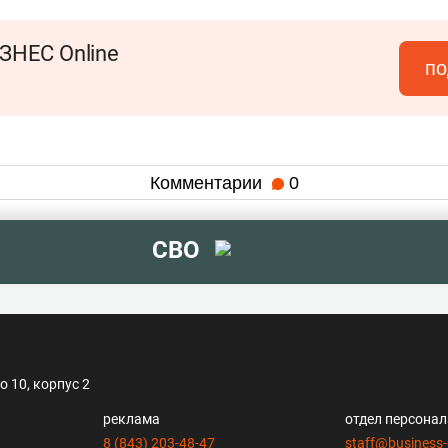
ЗНЕС Online
по
Комментарии
0
СВО
 10, корпус 2
реклама
отдел персона
8 (843) 203-48-47
staff@business-