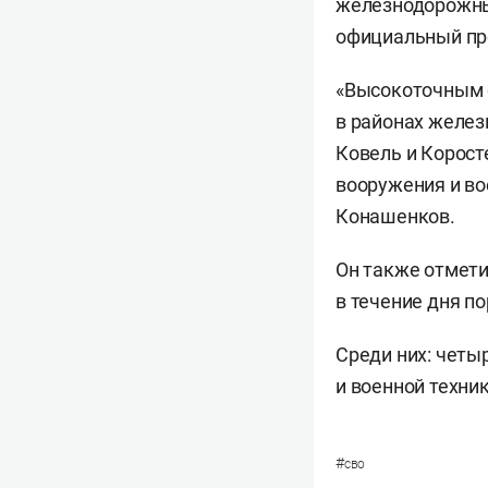
железнодорожных
официальный пр
«Высокоточным 
в районах желез
Ковель и Корост
вооружения и во
Конашенков.
Он также отмети
в течение дня п
Среди них: четы
и военной техни
#
сво