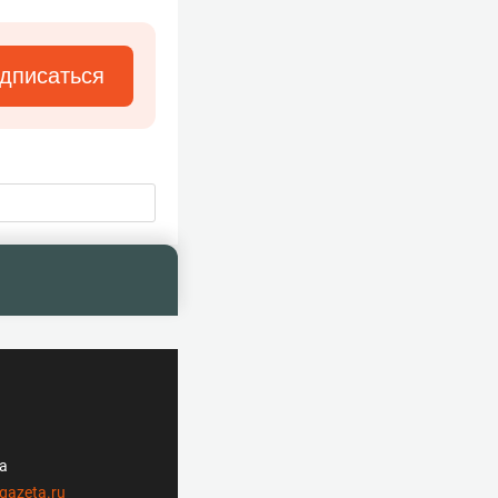
дписаться
ла
gazeta.ru