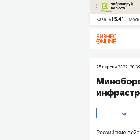
забронируй
валюту
15.4°
Казань
Моск
25 апреля 2022, 20:3
Миноборо
инфрастр
Российские войс