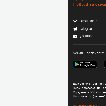
info@business-gazeta
вконтакте
telegram
youtube
мобильное приложе
Деловая электронная га
Выдано федеральной сл
Учредитель ООО «Бизне
Шеф-редактор (главный 
Политика о персональн