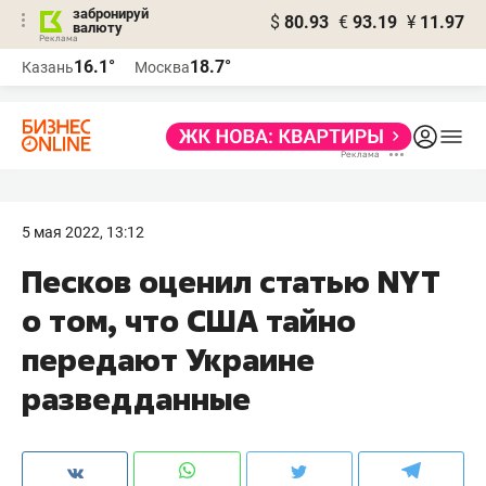
забронируй
$
80.93
€
93.19
¥
11.97
валюту
16.1°
18.7°
Казань
Москва
5 мая 2022, 13:12
Песков оценил статью NYT
о том, что США тайно
передают Украине
разведданные