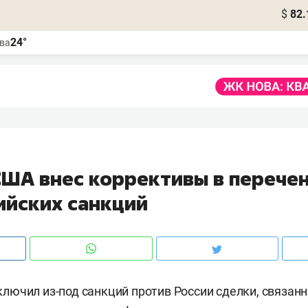
$
82.
24°
ва
ША внес коррективы в перече
ийских санкций
ючил из-под санкций против России сделки, связан