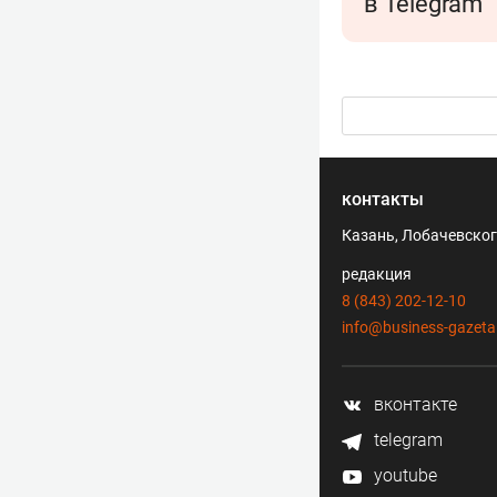
в Telegram
контакты
Казань, Лобачевского
редакция
8 (843) 202-12-10
info@business-gazeta
вконтакте
telegram
youtube