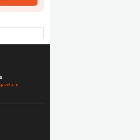
ла
gazeta.ru