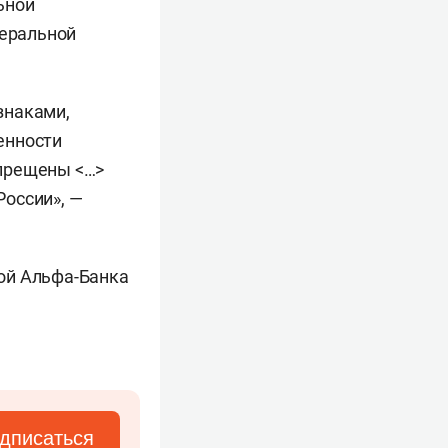
ьной
неральной
знаками,
енности
апрещены <…>
оссии», —
ой Альфа-Банка
дписаться