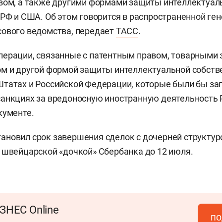
вом, а также другими формами защиты интеллектуал
 РФ и США. Об этом говорится в распространенной ге
сового ведомства, передает
ТАСС
.
ерации, связанные с патентным правом, товарными 
м и другой формой защиты интеллектуальной собств
Штатах и Российской Федерации, которые были бы з
анкциях за вредоносную иностранную деятельность Р
кументе.
новил срок завершения сделок с дочерней структур
 швейцарской «дочкой» Сбербанка до 12 июля.
ЗНЕС Online
по