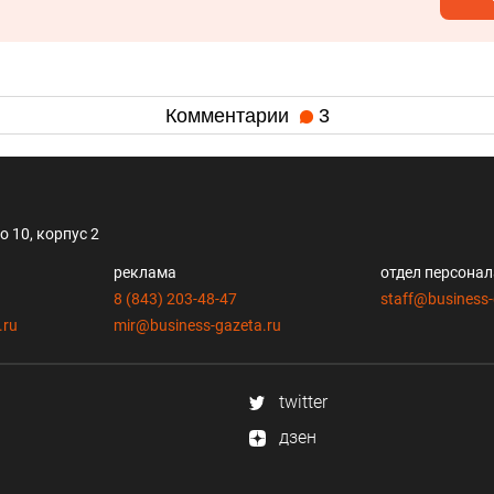
Комментарии
3
 10, корпус 2
реклама
отдел персона
8 (843) 203-48-47
staff@business-
.ru
mir@business-gazeta.ru
twitter
дзен