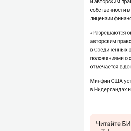
и авторским пра
собственности в
лицензии финан
«Разрешаются оп
авторским право
в Соединенных 
положениями о с
отмечается в до
Минфин США уста
в Нидерландах и
Читайте БИ