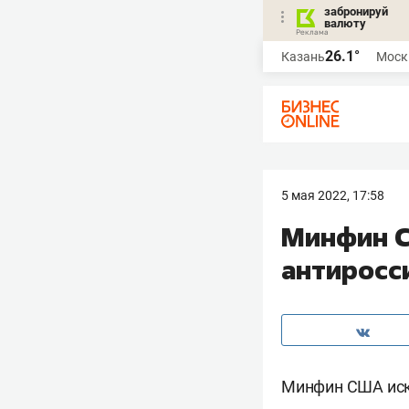
забронируй
валюту
26.1°
Казань
Моск
5 мая 2022, 17:58
Минфин С
антиросс
Минфин США искл