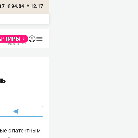
17
€
94.84
¥
12.17
нь
ные с патентным