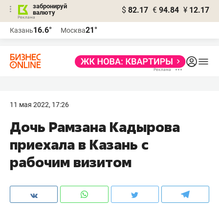
забронируй
$
82.17
€
94.84
¥
12.17
валюту
16.6°
21°
Казань
Москва
11 мая 2022, 17:26
Дочь Рамзана Кадырова
приехала в Казань с
рабочим визитом