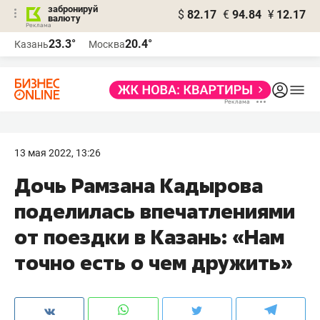
забронируй
$
82.17
€
94.84
¥
12.17
валюту
23.3°
20.4°
Казань
Москва
13 мая 2022, 13:26
Дочь Рамзана Кадырова
поделилась впечатлениями
от поездки в Казань: «Нам
точно есть о чем дружить»