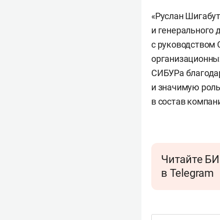
«Руслан Шигабу
и генерального 
с руководством 
организационны
СИБУРа благодар
и значимую роль
в состав компан
Читайте БИ
в Telegram