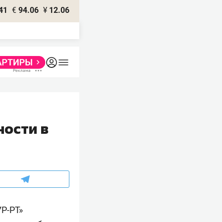
41
€
94.06
¥
12.06
ности в
УР-РТ»