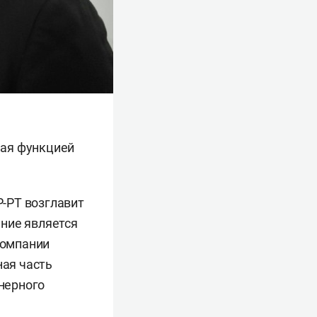
шая функцией
-РТ возглавит
ние является
компании
ная часть
нерного