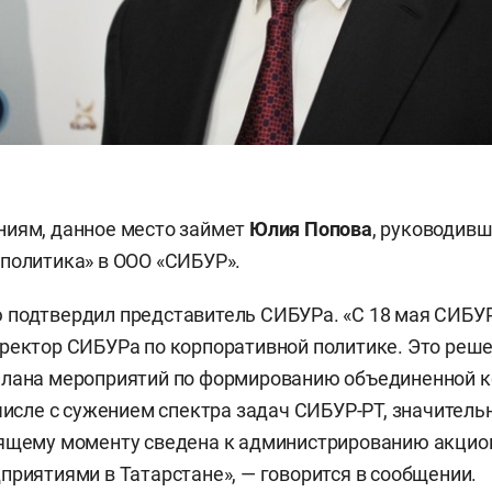
ниям, данное место займет
Юлия Попова
, руководив
политика» в ООО «СИБУР».
подтвердил представитель СИБУРа. «С 18 мая СИБУР
ректор СИБУРа по корпоративной политике. Это реше
плана мероприятий по формированию объединенной 
 числе с сужением спектра задач СИБУР-РТ, значитель
оящему моменту сведена к администрированию акцио
приятиями в Татарстане», — говорится в сообщении.