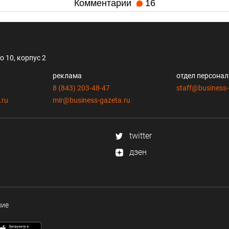
Комментарии
16
 10, корпус 2
реклама
отдел персона
8 (843) 203-48-47
staff@business-
.ru
mir@business-gazeta.ru
twitter
дзен
ние