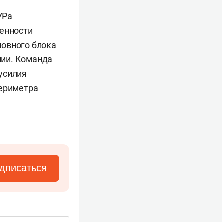
УРа
ренности
новного блока
нии. Команда
усилия
периметра
дписаться