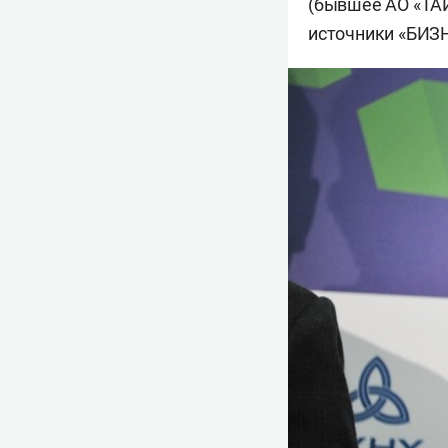
(бывшее АО «ТАИ
источники «БИЗН