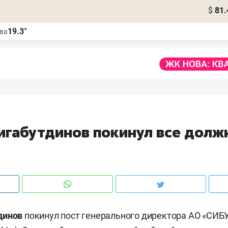
$
81.
19.3°
ва
игабутдинов покинул все долж
динов
покинул пост генерального директора АО «СИБ