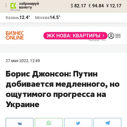
забронируй
$
82.17
€
94.84
¥
12.17
валюту
12.4°
14.5°
Казань
Москва
27 мая 2022, 12:49
Борис Джонсон: Путин
добивается медленного, но
ощутимого прогресса на
Украине