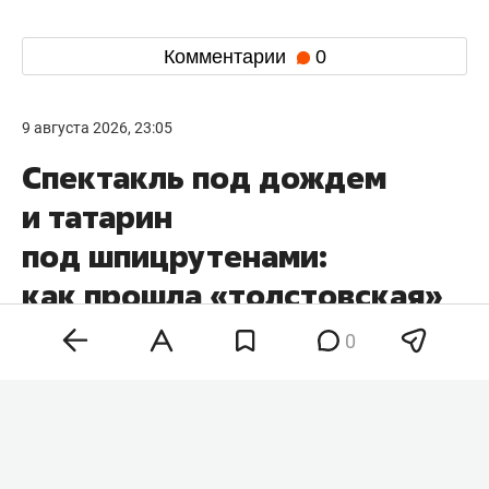
Комментарии
0
9 августа 2026, 23:05
Спектакль под дождем
и татарин
под шпицрутенами:
как прошла «толстовская»
лаборатория Казанского
0
ТЮЗа