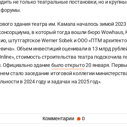
дить не только театральные постановки, но и крупны
 форумы.
ового здания театра им. Камала началось зимой 2023 
консорциума, в который тогда вошли бюро Wowhaus, 
окио, штутгартское Werner Sobek и ООО «ПТМ архитект
вича». Объем инвестиций оценивали в 13 млрд рублей
line», стоимость строительства театра подскочила по
й. Официально здание
было открыто
20 января. Перв
нем стало заседание итоговой коллегии министерств
льности в 2024 году и задачах на 2025 год».
Комментарии
0