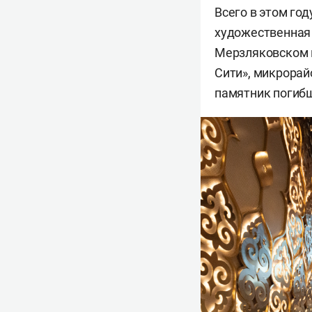
Всего в этом го
художественная г
Мерзляковском п
Сити», микрорай
памятник погиб