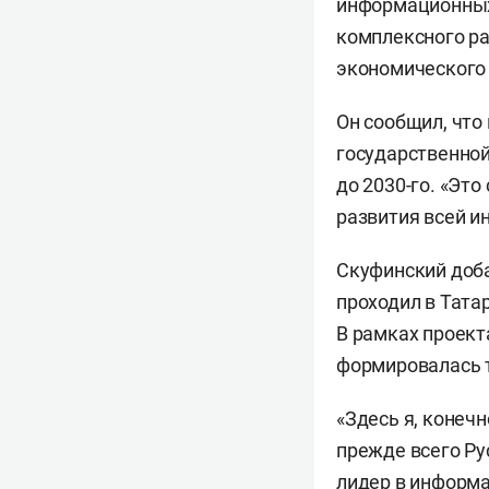
информационных 
комплексного ра
экономического
Он сообщил, что
государственно
до 2030-го. «Эт
развития всей и
Скуфинский доба
проходил в Тата
В рамках проект
формировалась 
«Здесь я, конечн
прежде всего Ру
лидер в информа