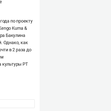
е
года по проекту
Kengo Kuma &
ора Бакулина
. Однако, как
чти в 2 раза до
ым
а культуры РТ