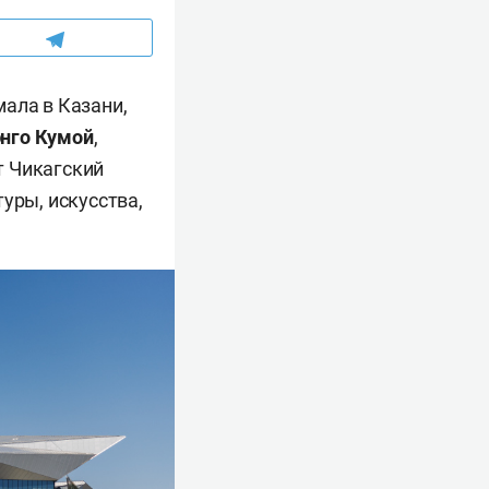
ала в Казани,
нго Кумой
,
т Чикагский
уры, искусства,