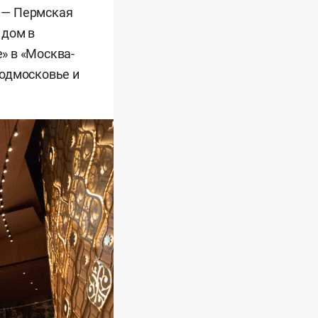
х — Пермская
 дом в
» в «Москва-
Подмосковье и