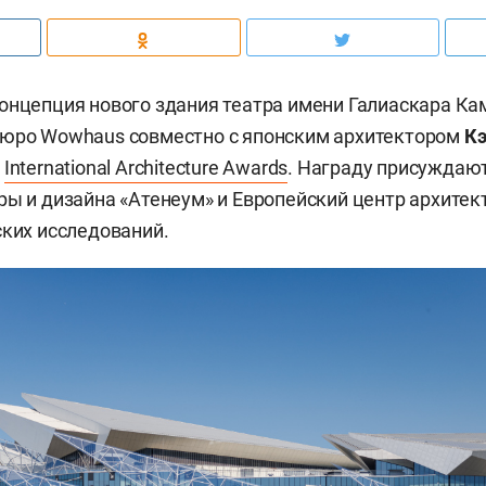
онцепция нового здания театра имени Галиаскара Кам
бюро Wowhaus совместно с японским архитектором
Кэ
м
International Architecture Awards
. Награду присуждаю
ры и дизайна «Атенеум» и Европейский центр архитект
ских исследований.