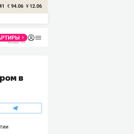
41
€
94.06
¥
12.06
ером в
тии