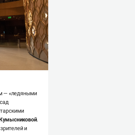
м — «ледяными
асад
атарскими
 Кумысниковой
.
зрителей и