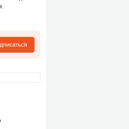
й.
дписаться
ю