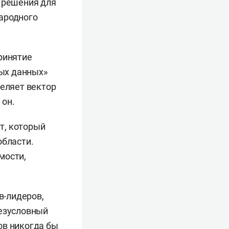
е решения для
народного
ринятие
ых данных»
деляет вектор
 он.
т, который
области.
мости,
в-лидеров,
безусловный
ов никогда бы