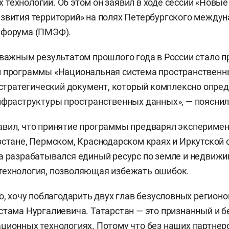
технологий. Об этом он заявил в ходе сессии «Новы
звития территорий» на полях Петербургского между
 форума (ПМЭФ).
 важным результатом прошлого года в России стало п
й программы «Национальная система пространственн
о стратегический документ, который комплексно опре
нфраструктуры пространственных данных», — пояснил
вил, что принятие программы предварял эксперимен
рстане, Пермском, Краснодарском краях и Иркутской 
а разрабатывался единый ресурс по земле и недвижи
технология, позволяющая избежать ошибок.
о, хочу поблагодарить двух глав безусловных регионо
стама Нургалиевича. Татарстан — это признанный и 
ционных технологиях. Потому что без наших партнер