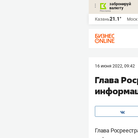
забронируй
валюту
21.1°
Казань
Моск
16 июня 2022, 09:42
Глава Рос
информац
Глава Росреест