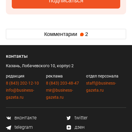
подписаться
Комментарии
2
контакты
Казань, Лобачевского 10, корпус 2
редакция
реклама
отдел персонала
8 (843) 202-12-10
8 (843) 203-48-47
staff@business-
info@business-
mir@business-
gazeta.ru
gazeta.ru
gazeta.ru
вконтакте
twitter
telegram
дзен