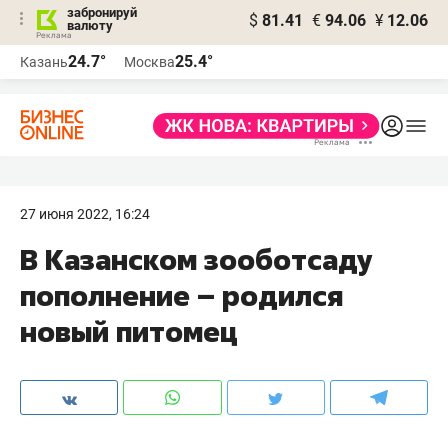
забронируй
$
81.41
€
94.06
¥
12.06
валюту
24.7°
25.4°
Казань
Москва
27 июня 2022, 16:24
В Казанском зооботсаду
пополнение – родился
новый питомец