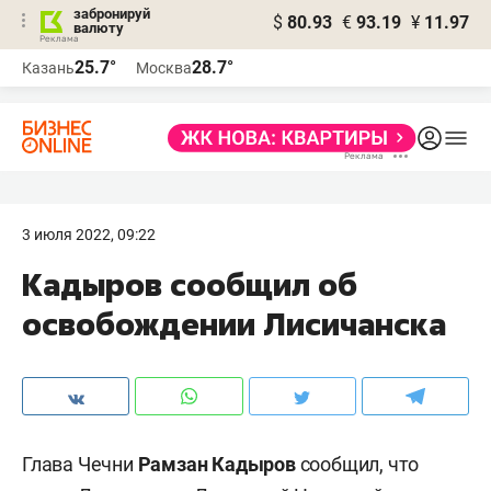
забронируй
$
80.93
€
93.19
¥
11.97
валюту
25.7°
28.7°
Казань
Москва
3 июля 2022, 09:22
Кадыров сообщил об
освобождении Лисичанска
Глава Чечни
Рамзан Кадыров
сообщил, что